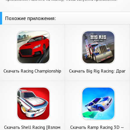
Похожие приложения:
Скачать Racing Championship
Скачать Big Rig Racing: Драг
[Взлом Много денег] APK на
рейсинг [Взлом Бесконечные
Андроид
деньги] APK на Андроид
Скачать Shell Racing [Взлом
Скачать Ramp Racing 3D —