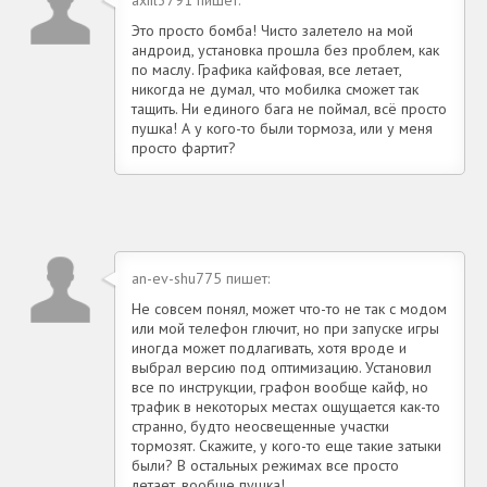
Это просто бомба! Чисто залетело на мой
андроид, установка прошла без проблем, как
по маслу. Графика кайфовая, все летает,
никогда не думал, что мобилка сможет так
тащить. Ни единого бага не поймал, всё просто
пушка! А у кого-то были тормоза, или у меня
просто фартит?
an-ev-shu775 пишет:
Не совсем понял, может что-то не так с модом
или мой телефон глючит, но при запуске игры
иногда может подлагивать, хотя вроде и
выбрал версию под оптимизацию. Установил
все по инструкции, графон вообще кайф, но
трафик в некоторых местах ощущается как-то
странно, будто неосвещенные участки
тормозят. Скажите, у кого-то еще такие затыки
были? В остальных режимах все просто
летает, вообще пушка!