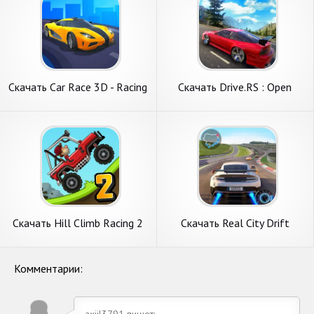
Скачать Car Race 3D - Racing
Скачать Drive.RS : Open
Master [Взлом Бесконечные
World Racing [Взлом Много
монеты] APK на Андроид
денег] APK на Андроид
Скачать Hill Climb Racing 2
Скачать Real City Drift
[Взлом Много денег] APK на
Racing Driving [Взлом Много
Андроид
денег] APK на Андроид
Комментарии:
axiil3791 пишет: