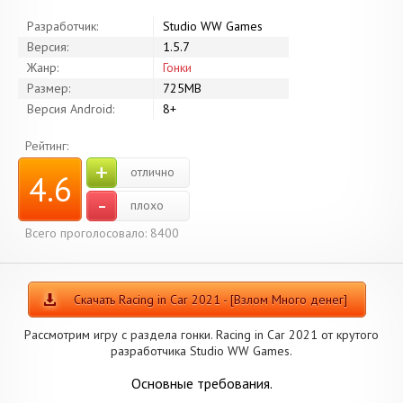
Разработчик:
Studio WW Games
Версия:
1.5.7
Жанр:
Гонки
Размер:
725MB
Версия Android:
8+
Рейтинг:
+
отлично
4.6
-
плохо
Всего проголосовало: 8400
Скачать Racing in Car 2021 - [Взлом Много денег]
Рассмотрим игру с раздела гонки. Racing in Car 2021 от крутого
разработчика Studio WW Games.
Основные требования.