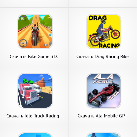
Много денег] APK на
Гонки и трюки [Взлом
Андроид
Бесконечные деньги] APK на
Андроид
Скачать Bike Game 3D:
Скачать Drag Racing Bike
Racing Game [Взлом Много
[Взлом Много денег] APK на
денег] APK на Андроид
Андроид
Скачать Idle Truck Racing :
Скачать Ala Mobile GP -
Cybertruck [Взлом
Formula racing [Взлом
Бесконечные деньги] APK на
Много денег] APK на
Андроид
Андроид