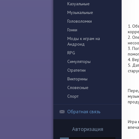
Казуальные
Музыкальные
Головоломки
1. Об
Гонки
корре
2. Оп
Моды к играм на
несоо
Андроид
3. По
RPG
помог
4. Ве
Симуляторы
5. Да
Стратегии
стару
Викторины
Словесные
Перед
Спорт
музык
проду
Обратная связь
Игра 
впеча
Авторизация