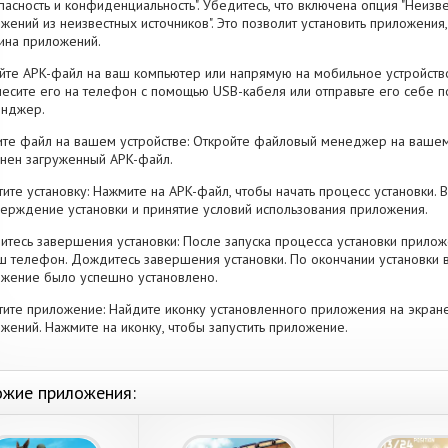
пасность и конфиденциальность". Убедитесь, что включена опция "Неизве
жений из неизвестных источников". Это позволит установить приложени
ина приложений.
йте APK-файл на ваш компьютер или напрямую на мобильное устройство
есите его на телефон с помощью USB-кабеля или отправьте его себе п
енджер.
те файл на вашем устройстве: Откройте файловый менеджер на вашем
нен загруженный APK-файл.
тите установку: Нажмите на APK-файл, чтобы начать процесс установки.
ерждение установки и принятие условий использования приложения.
тесь завершения установки: После запуска процесса установки прилож
ш телефон. Дождитесь завершения установки. По окончании установки 
жение было успешно установлено.
тите приложение: Найдите иконку установленного приложения на экран
жений. Нажмите на иконку, чтобы запустить приложение.
жие приложения: