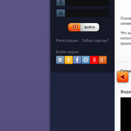
Осно
оптим
Что к
испол
Регистрация
/
Забыл пароль?
прило
Войти через:
Скри
Виде