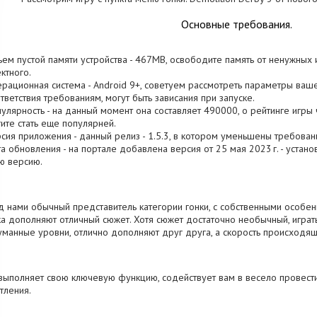
Основные требования.
ъем пустой памяти устройства - 467MB, освободите память от ненужных
ктного.
ерационная система - Android 9+, советуем рассмотреть параметры вашег
тветствия требованиям, могут быть зависания при запуске.
пулярность - на данный момент она составляет 490000, о рейтинге игры 
ите стать еще популярней.
рсия приложения - данный релиз - 1.5.3, в котором уменьшены требован
та обновления - на портале добавлена версия от 25 мая 2023 г. - устан
ю версию.
 нами обычный представитель категории гонки, с собственными особенн
а дополняют отличный сюжет. Хотя сюжет достаточно необычный, играт
манные уровни, отлично дополняют друг друга, а скорость происходящ
выполняет свою ключевую функцию, содействует вам в весело провести
тления.