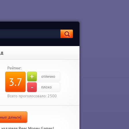
ид
Рейтинг:
+
отлично
3.7
-
плохо
Всего проголосовало: 2500
чные деньги]
го издателя Beer Money Games!.