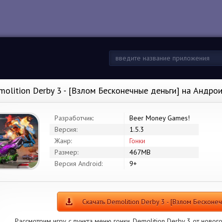
molition Derby 3 - [Взлом Бесконечные деньги] на Андро
Разработчик:
Beer Money Games!
Версия:
1.5.3
Жанр:
Гонки
Размер:
467MB
Версия Android:
9+
Скачать Demolition Derby 3 - [Взлом Бесконе
Рассмотрим игру с пункта меню гонки. Demolition Derby 3 от ново