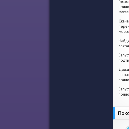
"Безо
прило
магаз
Скача
перен
месс
Найди
сохра
Запус
подтв
Дожди
на ва
прило
Запус
прило
Похо