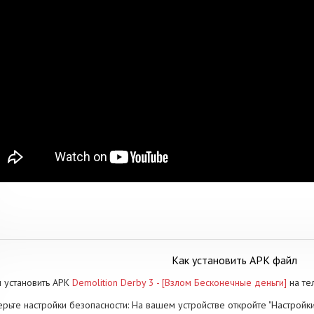
Как установить APK файл
 установить APK
Demolition Derby 3 - [Взлом Бесконечные деньги]
на те
рьте настройки безопасности: На вашем устройстве откройте "Настройки