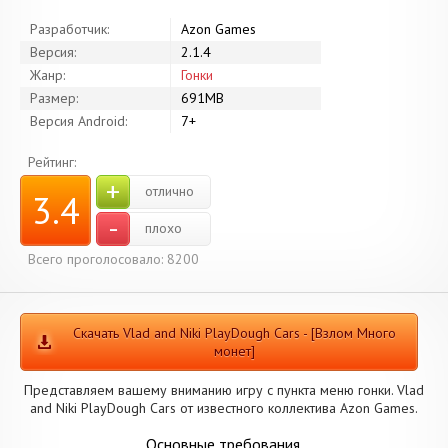
Разработчик:
Azon Games
Версия:
2.1.4
Жанр:
Гонки
Размер:
691MB
Версия Android:
7+
Рейтинг:
+
отлично
3.4
-
плохо
Всего проголосовало: 8200
Скачать Vlad and Niki PlayDough Cars - [Взлом Много
монет]
Представляем вашему вниманию игру с пункта меню гонки. Vlad
and Niki PlayDough Cars от известного коллектива Azon Games.
Основные требования.