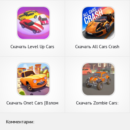
монет] APK на Андроид
Андроид
Скачать Level Up Cars
Скачать All Cars Crash
[Взлом Бесконечные
[Взлом Бесконечные деньги]
монеты] APK на Андроид
APK на Андроид
Скачать Onet Cars [Взлом
Скачать Zombie Cars:
Много денег] APK на
Разбивай Машины [Взлом
Андроид
Бесконечные монеты] APK
на Андроид
Комментарии: