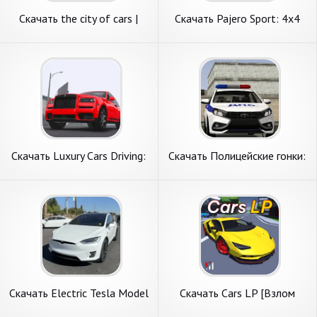
Скачать the city of cars |
Скачать Pajero Sport: 4x4
racing and [Взлом Много
Jeep Cars [Взлом
монет] APK на Андроид
Бесконечные монеты] APK
на Андроид
Скачать Luxury Cars Driving:
Скачать Полицейские гонки:
Cullinan [Взлом Много
ЛАДА Веста [Взлом Много
денег] APK на Андроид
монет] APK на Андроид
Скачать Electric Tesla Model
Скачать Cars LP [Взлом
X Driver [Взлом Много
Бесконечные деньги] APK на