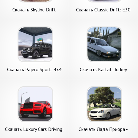
Скачать Skyline Drift
Скачать Classic Drift: E30
Simulator [Взлом
BMW Racer [Взлом
Бесконечные монеты] APK
Бесконечные монеты] APK
на Андроид
на Андроид
Скачать Pajero Sport: 4x4
Скачать Kartal: Turkey
Jeep Cars [Взлом
Simulator Tofas [Взлом
Бесконечные монеты] APK
Много денег] APK на
на Андроид
Андроид
Скачать Luxury Cars Driving:
Скачать Лада Приора -
Cullinan [Взлом Много
Дрифт по России [Взлом