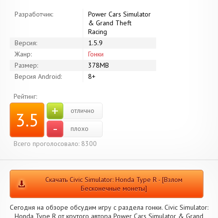
Разработчик:
Power Cars Simulator
& Grand Theft
Racing
Версия:
1.5.9
Жанр:
Гонки
Размер:
378MB
Версия Android:
8+
Рейтинг:
+
отлично
3.5
-
плохо
Всего проголосовало: 8300
Скачать Civic Simulator: Honda Type R - [Взлом
Бесконечные монеты]
Сегодня на обзоре обсудим игру с раздела гонки. Civic Simulator:
Honda Type R от крутого автора Power Cars Simulator & Grand