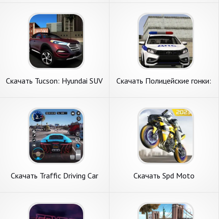
денег] APK на Андроид
Много монет] APK на
Андроид
Скачать Tucson: Hyundai SUV
Скачать Полицейские гонки:
Car Driver [Взлом
ЛАДА Веста [Взлом Много
Бесконечные монеты] APK
монет] APK на Андроид
на Андроид
Скачать Traffic Driving Car
Скачать Spd Moto
Simulator [Взлом
Dash2:Real Simulator [Взлом
Бесконечные монеты] APK
Много монет] APK на
на Андроид
Андроид