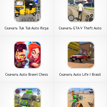
Скачать Tuk Tuk Auto Ricşa
Скачать GTA V Theft Auto
joc 3d [Взлом Бесконечные
Craft MCPE [Взлом
деньги] APK на Андроид
Бесконечные монеты] APK
на Андроид
Скачать Auto Brawl Chess
Скачать Auto Life I Brasil
[Взлом Бесконечные
[Взлом Бесконечные деньги]
монеты] APK на Андроид
APK на Андроид