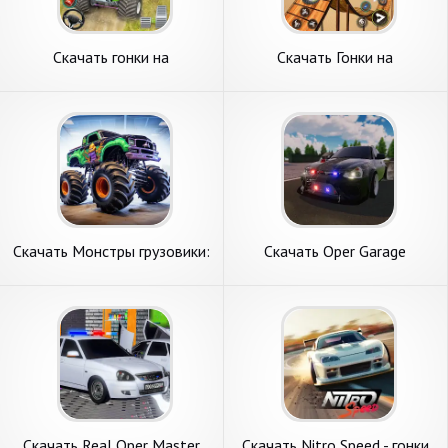
Скачать гонки на
Скачать Гонки на
грузовиках-монстрах [Взлом
мотоциклах трюковые
Много денег] APK на
[Взлом Много денег] APK на
Андроид
Андроид
Скачать Монстры грузовики:
Скачать Oper Garage
Гонки детей [Взлом
Simulator [Взлом Много
Бесконечные деньги] APK на
монет] APK на Андроид
Андроид
Скачать Real Oper Master
Скачать Nitro Speed - гонки