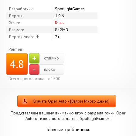
Разработчик:
SpotLightGames
Версия:
1.9.6
Жанр:
Гонки
Размер:
842MB
Версия Android:
7+
Рейтинг:
+
отлично
4.8
-
плохо
Всего проголосовало: 1500
Скачать Oper Auto - [Взлом Много денег]
Представляем вашему вниманию игру с раздела гонки. Oper
Auto от известного издателя SpotLightGames.
Главные требования.