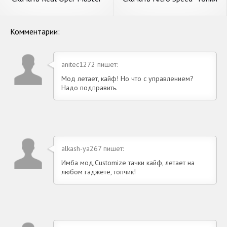
[Взлом Много денег] APK на
на машинах [Взлом Много
Андроид
денег] APK на Андроид
Комментарии:
anitec1272 пишет:
Мод летает, кайф! Но что с управлением?
Надо подправить.
alkash-ya267 пишет:
Имба мод,Customize тачки кайф, летает на
любом гаджете, топчик!