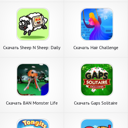
монет] APK на Андроид
Бесконечные деньги] APK на
Андроид
Скачать Sheep N Sheep: Daily
Скачать Hair Challenge
Challenge [Взлом
Dancing Race 3D [Взлом
Бесконечные монеты] APK
Бесконечные монеты] APK
на Андроид
на Андроид
Скачать BAN Monster Life
Скачать Gaps Solitaire
Challenge 3 [Взлом Много
Challenge [Взлом
денег] APK на Андроид
Бесконечные монеты] APK
на Андроид