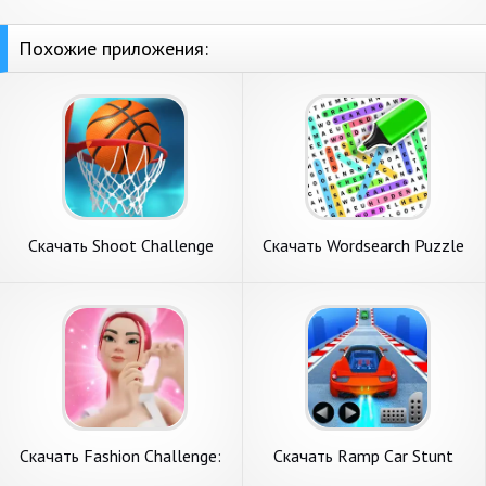
Похожие приложения:
Скачать Shoot Challenge
Скачать Wordsearch Puzzle
Basketball [Взлом
Challenge [Взлом Много
Бесконечные деньги] APK на
монет] APK на Андроид
Андроид
Скачать Fashion Challenge:
Скачать Ramp Car Stunt
Catwalk Run [Взлом Много
Challenge [Взлом