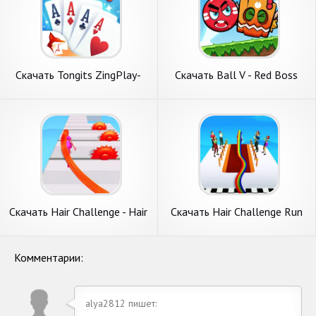
Скачать Tongits ZingPlay-
Скачать Ball V - Red Boss
Fun Challenge [Взлом Много
Challenge [Взлом
денег] APK на Андроид
Бесконечные монеты] APK
на Андроид
Скачать Hair Challenge - Hair
Скачать Hair Challenge Run
Games [Взлом Много денег]
Game [Взлом Бесконечные
APK на Андроид
монеты] APK на Андроид
Комментарии:
alya2812 пишет: