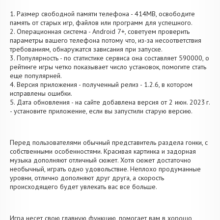
1. Размер свободной памяти телефона - 414MB, освободите
память от старых игр, файлов или программ для успешного.
2. Операционная система - Android 7+, советуем проверить
параметры вашего телефона потому что, из-за несоответствия
требованиям, обнаружатся зависания при запуске.
3. Популярность - по статистике сервиса она составляет 590000, о
рейтинге игры четко показывает число установок, помогите стать
еще популярней.
4. Версия приложения - полученный релиз - 1.2.6, в котором
исправлены ошибки.
5. Дата обновления - на сайте добавлена версия от 2 июн. 2023 г.
- установите приложение, если вы запустили старую версию.
Перед пользователями обычный представитель раздела гонки, с
собственными особенностями. Красивая картинка и задорная
музыка дополняют отличный сюжет. Хотя сюжет достаточно
необычный, играть одно удовольствие. Неплохо продуманные
уровни, отлично дополняют друг друга, а скорость
происходящего будет увлекать вас все больше.
Игра несет свою главную функцию, помогает вам в хорошо