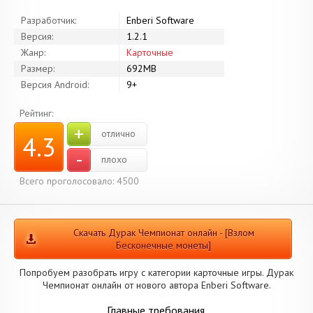
Разработчик:
Enberi Software
Версия:
1.2.1
Жанр:
Карточные
Размер:
692MB
Версия Android:
9+
Рейтинг:
+
отлично
4.3
-
плохо
Всего проголосовало: 4500
Скачать Дурак Чемпионат онлайн - [Взлом
Бесконечные монеты]
Попробуем разобрать игру с категории карточные игры. Дурак
Чемпионат онлайн от нового автора Enberi Software.
Главные требования.