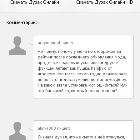
Скачать Дурак Онлайн
Скачать Дурак Онлайн HD
[Взлом Бесконечные деньги]
[Взлом Много монет] APK
APK на Андроид
на Андроид
Комментарии:
araymongol пишет:
Не пойму, почему у меня не отображается
рейтинг после последнего обновления мода,
вроде все правильно установил и другие
функции летают как пушка. Кайфую от
игрового процесса, прямо годно реализовали,
но вот это недоразумение портит атмосферу.
На каком этапе установки мог ошибиться? Или
это баг какой-то, который только у меня?
alinka000 пишет:
Сначала думал, что не смогу в неё втянуться,