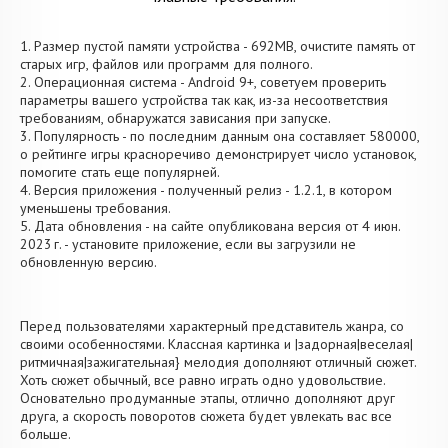
1. Размер пустой памяти устройства - 692MB, очистите память от
старых игр, файлов или программ для полного.
2. Операционная система - Android 9+, советуем проверить
параметры вашего устройства так как, из-за несоответствия
требованиям, обнаружатся зависания при запуске.
3. Популярность - по последним данным она составляет 580000,
о рейтинге игры красноречиво демонстрирует число установок,
помогите стать еще популярней.
4. Версия приложения - полученный релиз - 1.2.1, в котором
уменьшены требования.
5. Дата обновления - на сайте опубликована версия от 4 июн.
2023 г. - установите приложение, если вы загрузили не
обновленную версию.
Перед пользователями характерный представитель жанра, со
своими особенностями. Классная картинка и |задорная|веселая|
ритмичная|зажигательная} мелодия дополняют отличный сюжет.
Хоть сюжет обычный, все равно играть одно удовольствие.
Основательно продуманные этапы, отлично дополняют друг
друга, а скорость поворотов сюжета будет увлекать вас все
больше.