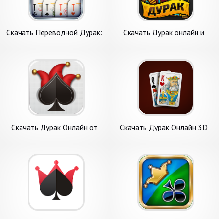
Скачать Переводной Дурак:
Скачать Дурак онлайн и
Чемпионат [Взлом Много
переводной [Взлом
денег] APK на Андроид
Бесконечные монеты] APK
на Андроид
Скачать Дурак Онлайн от
Скачать Дурак Онлайн 3D
Pokerist [Взлом Много
[Взлом Много денег] APK на
монет] APK на Андроид
Андроид