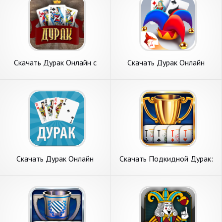
Скачать Дурак Онлайн с
Скачать Дурак Онлайн
друзьями [Взлом Много
ZingPlay [Взлом Много
денег] APK на Андроид
монет] APK на Андроид
Скачать Дурак Онлайн
Скачать Подкидной Дурак:
[Взлом Много монет] APK
Чемпионат [Взлом Много
на Андроид
монет] APK на Андроид