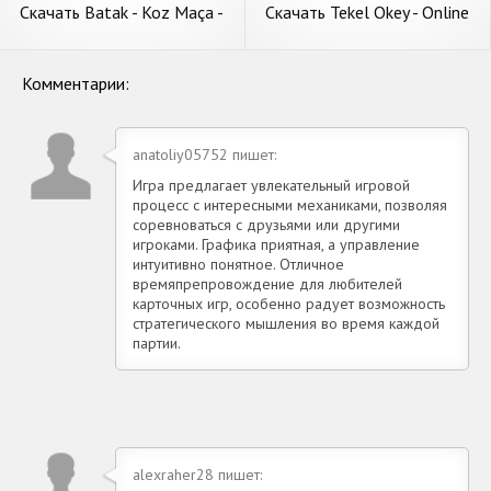
Скачать Batak - Koz Maça -
Скачать Tekel Okey - Online
internetsiz [Взлом Много
Çanak Okey [Взлом
монет] APK на Андроид
Бесконечные монеты] APK
на Андроид
Комментарии:
anatoliy05752 пишет:
Игра предлагает увлекательный игровой
процесс с интересными механиками, позволяя
соревноваться с друзьями или другими
игроками. Графика приятная, а управление
интуитивно понятное. Отличное
времяпрепровождение для любителей
карточных игр, особенно радует возможность
стратегического мышления во время каждой
партии.
alexraher28 пишет: