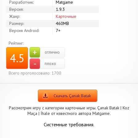
Разработчик:
Matgame
Версия:
1.9.3
Жанр:
Карточные
Размер:
460MB
Версия Android:
7+
Рейтинг:
+
отлично
4.5
-
плохо
Всего проголосовало: 1700
Скачать Çanak Batak
Рассмотрим игру с категории карточные игры. Çanak Batak | Koz
Maça | İhale от известного автора Matgame.
Системные требования.