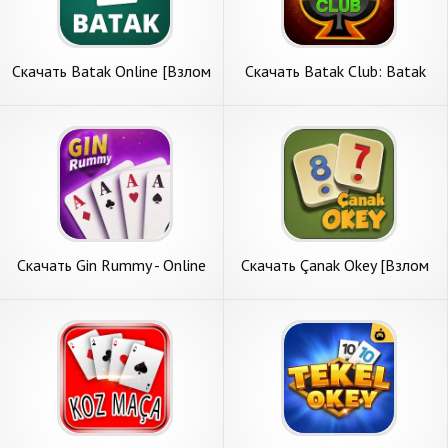
Скачать Batak Online [Взлом
Скачать Batak Club: Batak
Много монет] APK на
Online Oyunu [Взлом Много
Андроид
монет] APK на Андроид
Скачать Gin Rummy - Online
Скачать Çanak Okey [Взлом
Card Game [Взлом
Бесконечные монеты] APK
Бесконечные деньги] APK на
на Андроид
Андроид