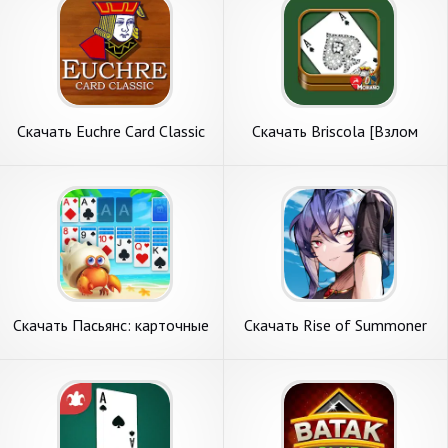
Скачать Euchre Card Classic
Скачать Briscola [Взлом
[Взлом Бесконечные деньги]
Бесконечные деньги] APK на
APK на Андроид
Андроид
Скачать Пасьянс: карточные
Скачать Rise of Summoner
игры [Взлом Много денег]
[Взлом Бесконечные деньги]
APK на Андроид
APK на Андроид