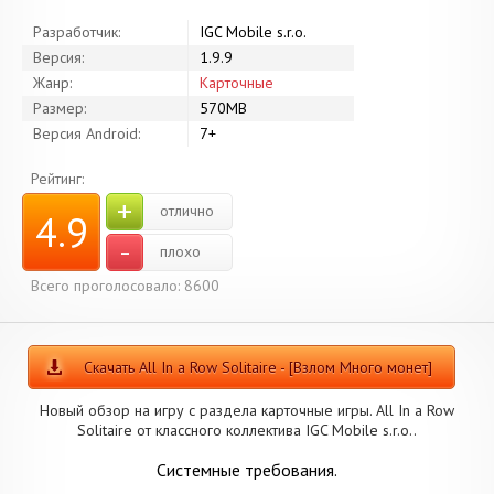
Разработчик:
IGC Mobile s.r.o.
Версия:
1.9.9
Жанр:
Карточные
Размер:
570MB
Версия Android:
7+
Рейтинг:
+
отлично
4.9
-
плохо
Всего проголосовало: 8600
Скачать All In a Row Solitaire - [Взлом Много монет]
Новый обзор на игру с раздела карточные игры. All In a Row
Solitaire от классного коллектива IGC Mobile s.r.o..
Системные требования.