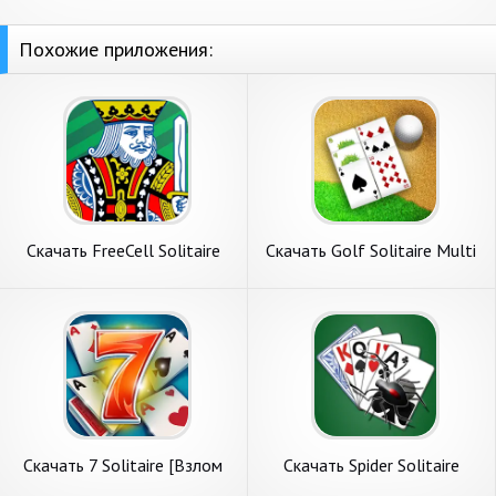
Похожие приложения:
Скачать FreeCell Solitaire
Скачать Golf Solitaire Multi
Classic [Взлом Много монет]
CardsGame [Взлом Много
APK на Андроид
денег] APK на Андроид
Скачать 7 Solitaire [Взлом
Скачать Spider Solitaire
Много монет] APK на
[Взлом Много монет] APK