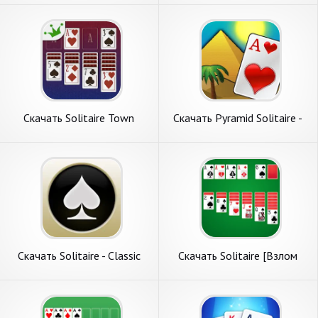
Андроид
на Андроид
Скачать Solitaire Town
Скачать Pyramid Solitaire -
Jogatina: Cards [Взлом
Egypt [Взлом Много монет]
Много монет] APK на
APK на Андроид
Андроид
Скачать Solitaire - Classic
Скачать Solitaire [Взлом
Card Games [Взлом Много
Много денег] APK на
монет] APK на Андроид
Андроид