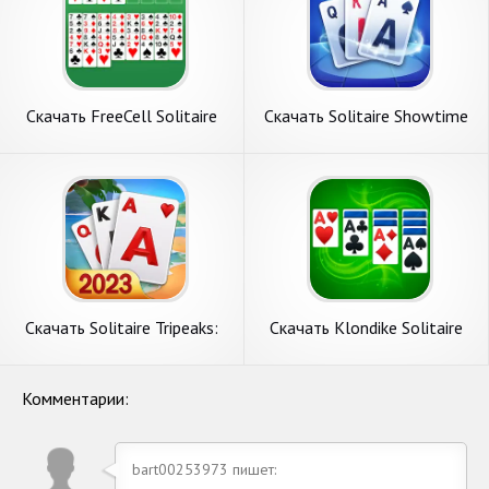
Скачать FreeCell Solitaire
Скачать Solitaire Showtime
[Взлом Много монет] APK
[Взлом Много монет] APK
на Андроид
на Андроид
Скачать Solitaire Tripeaks:
Скачать Klondike Solitaire
Trip Games [Взлом Много
[Взлом Много монет] APK
монет] APK на Андроид
на Андроид
Комментарии:
bart00253973 пишет: