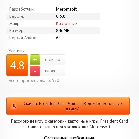
Разработчик:
Meromsoft
Версия:
0.6.8
Жанр:
Карточные
Размер:
846MB
Версия Android:
6+
Рейтинг:
+
отлично
4.8
-
плохо
Всего проголосовало: 5700
Скачать President Card Game - [Взлом Бесконечные
деньги]
Рассмотрим игру с категории карточные игры. President Card
Game от известного коллектива Meromsoft.
Системные требования.