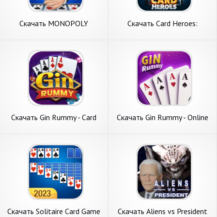
Скачать MONOPOLY
Скачать Card Heroes:
Solitaire: Card Game [Взлом
CCG/TCG card game [Взлом
Много монет] APK на
Бесконечные деньги] APK на
Андроид
Андроид
Скачать Gin Rummy - Card
Скачать Gin Rummy - Online
Game [Взлом Бесконечные
Card Game [Взлом
деньги] APK на Андроид
Бесконечные деньги] APK на
Андроид
Скачать Solitaire Card Game
Скачать Aliens vs President