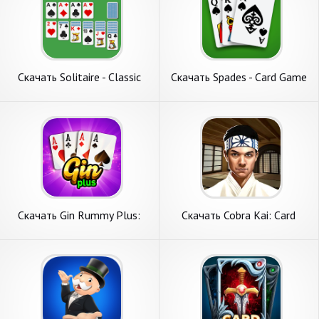
Скачать Solitaire - Classic
Скачать Spades - Card Game
Card Game [Взлом
[Взлом Бесконечные
Бесконечные деньги] APK на
монеты] APK на Андроид
Андроид
Скачать Gin Rummy Plus:
Скачать Cobra Kai: Card
Fun Card Game [Взлом
Fighter [Взлом Бесконечные
Бесконечные монеты] APK
деньги] APK на Андроид
на Андроид