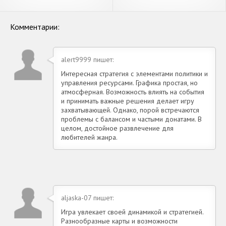
[Взлом Бесконечные деньги]
[Взлом Много денег] APK на
APK на Андроид
Андроид
Комментарии:
alert9999 пишет:
Интересная стратегия с элементами политики и
управления ресурсами. Графика простая, но
атмосферная. Возможность влиять на события
и принимать важные решения делает игру
захватывающей. Однако, порой встречаются
проблемы с балансом и частыми донатами. В
целом, достойное развлечение для
любителей жанра.
aljaska-07 пишет:
Игра увлекает своей динамикой и стратегией.
Разнообразные карты и возможности