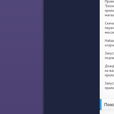
Прове
"Безо
прило
магаз
Скача
перен
месс
Найди
сохра
Запус
подтв
Дожди
на ва
прило
Запус
прило
Похо