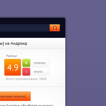
ты] на Андроид
Рейтинг:
+
отлично
4.9
-
плохо
Всего проголосовало: 3800
есконечные монеты]
n Evolution: Idle Mutant от крутого