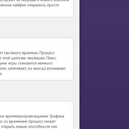
овское кайфие открылось, просто
мет так много времени. Процесс
т этой цепочки эволюции. Плюс,
ине игры становится немного
ом, затягивает, но иногда всплывают
е.
хое времяпрепровождение. Графика
нако со временем процесс может
ы открыть новые способности или