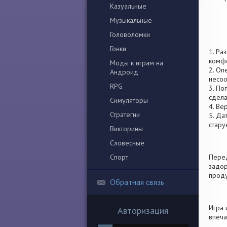
Казуальные
Музыкальные
Головоломки
Гонки
1. Ра
комфо
Моды к играм на
2. Оп
Андроид
несоо
RPG
3. По
сдела
Симуляторы
4. Ве
Стратегии
5. Да
стару
Викторины
Словесные
Спорт
Перед
задор
проду
Обратная связь
Игра 
Авторизация
впеча