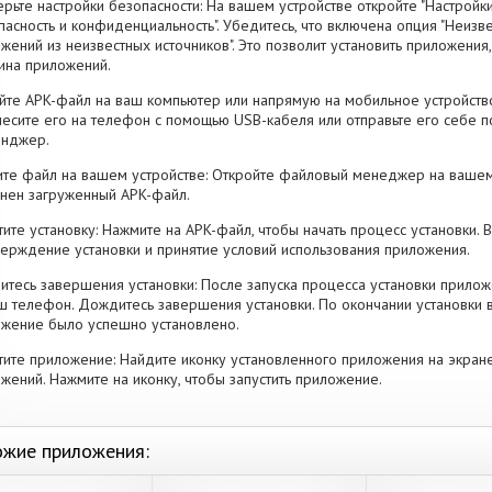
рьте настройки безопасности: На вашем устройстве откройте "Настройки
пасность и конфиденциальность". Убедитесь, что включена опция "Неизве
жений из неизвестных источников". Это позволит установить приложени
ина приложений.
йте APK-файл на ваш компьютер или напрямую на мобильное устройство
есите его на телефон с помощью USB-кабеля или отправьте его себе п
енджер.
те файл на вашем устройстве: Откройте файловый менеджер на вашем
нен загруженный APK-файл.
тите установку: Нажмите на APK-файл, чтобы начать процесс установки.
ерждение установки и принятие условий использования приложения.
тесь завершения установки: После запуска процесса установки прилож
ш телефон. Дождитесь завершения установки. По окончании установки 
жение было успешно установлено.
тите приложение: Найдите иконку установленного приложения на экран
жений. Нажмите на иконку, чтобы запустить приложение.
жие приложения: