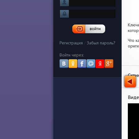
Ключ
котор
Что к
Регистрация
/
Забыл пароль?
ориги
Войти через:
Скри
Виде