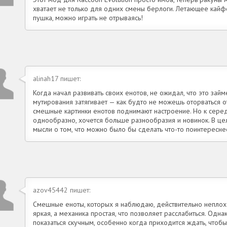
хватает не только для одних смены берлоги. Летающее кайф
пушка, можно играть не отрываясь!
alinah17 пишет:
Когда начал развивать своих енотов, не ожидал, что это зай
мутирования затягивает — как будто не можешь оторваться о
смешные картинки енотов поднимают настроение. Но к серед
однообразно, хочется больше разнообразия и новинок. В цел
мысли о том, что можно было бы сделать что-то поинтересне
azov45442 пишет:
Смешные еноты, которых я наблюдаю, действительно непло
яркая, а механика простая, что позволяет расслабиться. Од
показаться скучным, особенно когда приходится ждать, чтоб