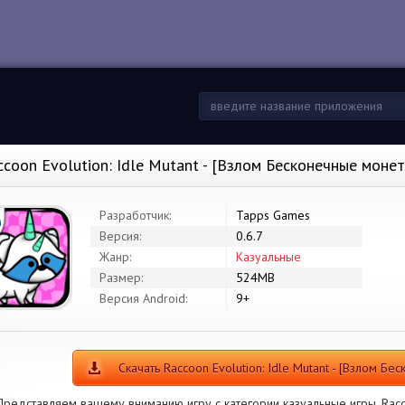
ccoon Evolution: Idle Mutant - [Взлом Бесконечные моне
Разработчик:
Tapps Games
Версия:
0.6.7
Жанр:
Казуальные
Размер:
524MB
Версия Android:
9+
Скачать Raccoon Evolution: Idle Mutant - [Взлом Б
Представляем вашему вниманию игру с категории казуальные игры. Raccoo