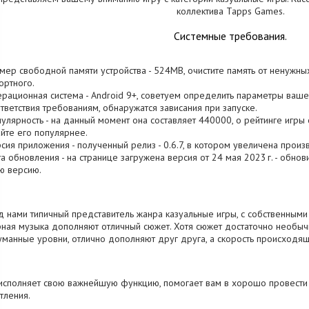
коллектива Tapps Games.
Системные требования.
змер свободной памяти устройства - 524MB, очистите память от ненужны
ртного.
ерационная система - Android 9+, советуем определить параметры вашего
тветствия требованиям, обнаружатся зависания при запуске.
пулярность - на данный момент она составляет 440000, о рейтинге игры 
йте его популярнее.
рсия приложения - полученный релиз - 0.6.7, в котором увеличена произ
та обновления - на странице загружена версия от 24 мая 2023 г. - обно
ю версию.
 нами типичный представитель жанра казуальные игры, с собственными 
ная музыка дополняют отличный сюжет. Хотя сюжет достаточно необычн
манные уровни, отлично дополняют друг друга, а скорость происходящ
исполняет свою важнейшую функцию, помогает вам в хорошо провести
тления.