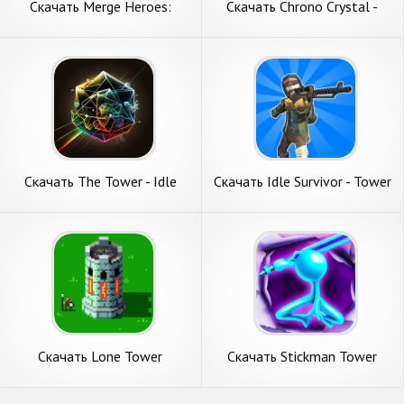
Скачать Merge Heroes:
Скачать Chrono Crystal -
Tower Defense [Взлом
Tower Defense [Взлом
Бесконечные монеты] APK
Бесконечные деньги] APK на
на Андроид
Андроид
Скачать The Tower - Idle
Скачать Idle Survivor - Tower
Tower Defense [Взлом
Defense [Взлом
Бесконечные монеты] APK
Бесконечные монеты] APK
на Андроид
на Андроид
Скачать Lone Tower
Скачать Stickman Tower
Roguelite Defense [Взлом
Defense [Взлом Много
Много денег] APK на
денег] APK на Андроид