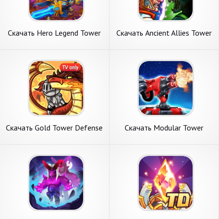
Скачать Hero Legend Tower
Скачать Ancient Allies Tower
Defense Game [Взлом
Defense [Взлом
Бесконечные монеты] APK
Бесконечные деньги] APK на
на Андроид
Андроид
Скачать Gold Tower Defense
Скачать Modular Tower
[Взлом Бесконечные
Defense [Взлом Много
монеты] APK на Андроид
монет] APK на Андроид