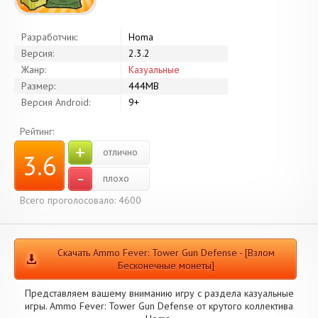
Разработчик:
Homa
Версия:
2.3.2
Жанр:
Казуальные
Размер:
444MB
Версия Android:
9+
Рейтинг:
+
отлично
3.6
-
плохо
Всего проголосовало: 4600
Скачать Ammo Fever: Tower Gun Defense - [Взлом
Бесконечные монеты]
Представляем вашему вниманию игру с раздела казуальные
игры. Ammo Fever: Tower Gun Defense от крутого коллектива