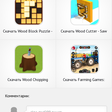
Скачать Wood Block Puzzle -
Скачать Wood Cutter - Saw
Wood crush [Взлом
[Взлом Бесконечные деньги]
Бесконечные монеты] APK
APK на Андроид
на Андроид
Скачать Wood Chopping
Скачать Farming Games:
[Взлом Много монет] APK
Tractor Farmer [Взлом
на Андроид
Много денег] APK на
Андроид
Комментарии:
alina-msd299 пишет: