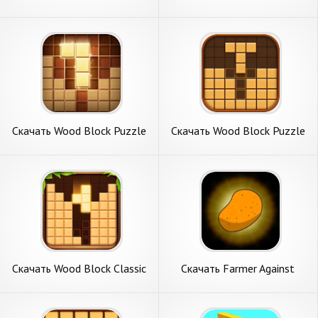
Carving Offline [Взлом
game [Взлом Много монет]
Бесконечные монеты] APK
APK на Андроид
на Андроид
Скачать Wood Block Puzzle
Скачать Wood Block Puzzle
[Взлом Бесконечные деньги]
блочная игра [Взлом Много
APK на Андроид
денег] APK на Андроид
Скачать Wood Block Classic
Скачать Farmer Against
[Взлом Много денег] APK на
Potatoes Idle [Взлом Много
Андроид
монет] APK на Андроид