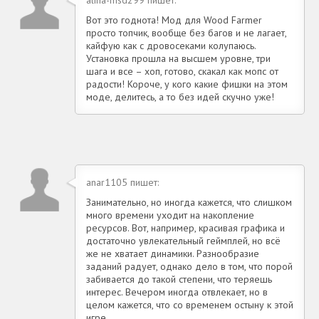
Вот это годнота! Мод для Wood Farmer
просто топчик, вообще без багов и не лагает,
кайфую как с дровосеками колупаюсь.
Установка прошла на высшем уровне, три
шага и все – хоп, готово, скакал как мопс от
радости! Короче, у кого какие фишки на этом
моде, делитесь, а то без идей скучно уже!
anar1105 пишет:
Занимательно, но иногда кажется, что слишком
много времени уходит на накопление
ресурсов. Вот, например, красивая графика и
достаточно увлекательный геймплей, но всё
же не хватает динамики. Разнообразие
заданий радует, однако дело в том, что порой
забивается до такой степени, что теряешь
интерес. Вечером иногда отвлекает, но в
целом кажется, что со временем остыну к этой
игре.