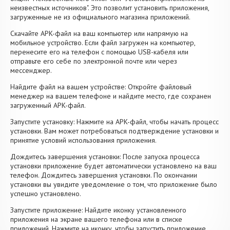
неизвестных источников". Это позволит установить приложения,
загруженные не из официального магазина приложений.
Скачайте APK-файл на ваш компьютер или напрямую на
мобильное устройство. Если файл загружен на компьютер,
перенесите его на телефон с помощью USB-кабеля или
отправьте его себе по электронной почте или через
мессенджер.
Найдите файл на вашем устройстве: Откройте файловый
менеджер на вашем телефоне и найдите место, где сохранен
загруженный APK-файл.
Запустите установку: Нажмите на APK-файл, чтобы начать процесс
установки. Вам может потребоваться подтверждение установки и
принятие условий использования приложения.
Дождитесь завершения установки: После запуска процесса
установки приложение будет автоматически установлено на ваш
телефон. Дождитесь завершения установки. По окончании
установки вы увидите уведомление о том, что приложение было
успешно установлено.
Запустите приложение: Найдите иконку установленного
приложения на экране вашего телефона или в списке
приложений. Нажмите на иконку, чтобы запустить приложение.