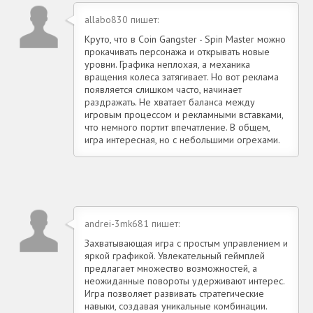
allabo830 пишет:
Круто, что в Coin Gangster - Spin Master можно
прокачивать персонажа и открывать новые
уровни. Графика неплохая, а механика
вращения колеса затягивает. Но вот реклама
появляется слишком часто, начинает
раздражать. Не хватает баланса между
игровым процессом и рекламными вставками,
что немного портит впечатление. В общем,
игра интересная, но с небольшими огрехами.
andrei-3mk681 пишет:
Захватывающая игра с простым управлением и
яркой графикой. Увлекательный геймплей
предлагает множество возможностей, а
неожиданные повороты удерживают интерес.
Игра позволяет развивать стратегические
навыки, создавая уникальные комбинации.