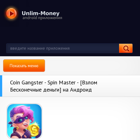
Показать меню
Coin Gangster - Spin Master - [Взлом
Бесконечные деньги] на Андроид