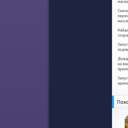
магаз
Скача
перен
месс
Найди
сохра
Запус
подтв
Дожди
на ва
прило
Запус
прило
Похо