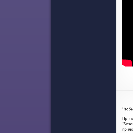
Чтобы
Прове
"Безо
прило