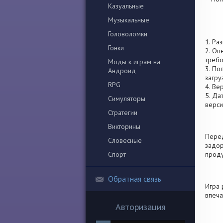
Казуальные
Музыкальные
Головоломки
1. Ра
Гонки
2. Оп
требо
Моды к играм на
3. По
Андроид
загру
RPG
4. Ве
5. Да
Симуляторы
верси
Стратегии
Викторины
Перед
Словесные
задор
Спорт
проду
Обратная связь
Игра 
впеча
Авторизация