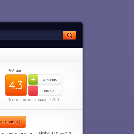
Рейтинг:
+
отлично
4.3
-
плохо
Всего проголосовало: 2700
ные монеты]
hool! от крутого издателя 株式会社ワークス.