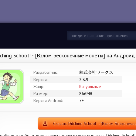
tching School! - [Взлом Бесконечные монеты] на Андроид
Разработчик:
株式会社ワークス
Версия:
2.8.9
Жанр:
Казуальные
Размер:
866MB
Версия Android:
7+
Скачать Ditching School! - [Взлом Бесконеч
робуем разобрать игру с пункта меню казуальные игры. Ditching Sc