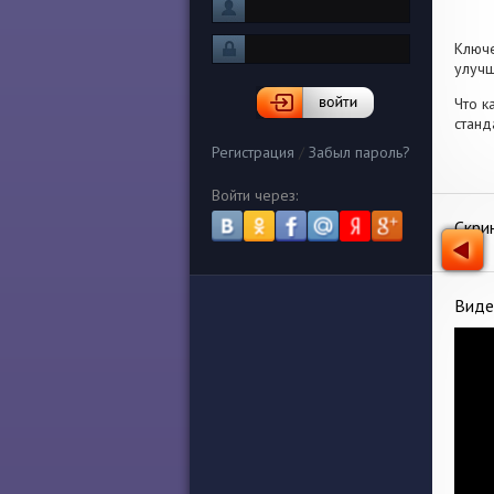
Ключ
улучш
Что к
станд
Регистрация
/
Забыл пароль?
Войти через:
Скри
Виде