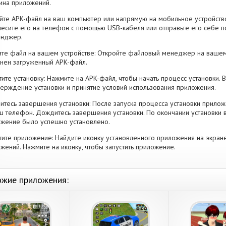
ина приложений.
йте APK-файл на ваш компьютер или напрямую на мобильное устройство
есите его на телефон с помощью USB-кабеля или отправьте его себе п
енджер.
те файл на вашем устройстве: Откройте файловый менеджер на вашем
нен загруженный APK-файл.
тите установку: Нажмите на APK-файл, чтобы начать процесс установки.
ерждение установки и принятие условий использования приложения.
тесь завершения установки: После запуска процесса установки прилож
ш телефон. Дождитесь завершения установки. По окончании установки 
жение было успешно установлено.
тите приложение: Найдите иконку установленного приложения на экран
жений. Нажмите на иконку, чтобы запустить приложение.
жие приложения: