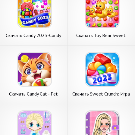
Скачать Candy 2023-Candy
Скачать Toy Bear Sweet
Match 3 Game [Взлом
POP: Match 3 [Взлом
Бесконечные деньги] APK на
Бесконечные монеты] APK
Андроид
на Андроид
Скачать Candy Cat - Pet
Скачать Sweet Crunch: Игра
match 3 games [Взлом
«три в ряд» [Взлом Много
Бесконечные монеты] APK
монет] APK на Андроид
на Андроид