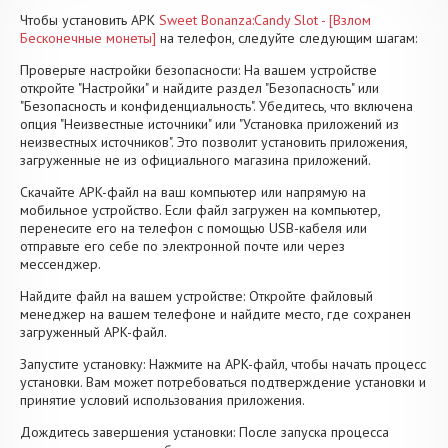
Чтобы установить APK
Sweet Bonanza:Candy Slot - [Взлом
Бесконечные монеты]
на телефон, следуйте следующим шагам:
Проверьте настройки безопасности: На вашем устройстве
откройте "Настройки" и найдите раздел "Безопасность" или
"Безопасность и конфиденциальность". Убедитесь, что включена
опция "Неизвестные источники" или "Установка приложений из
неизвестных источников". Это позволит установить приложения,
загруженные не из официального магазина приложений.
Скачайте APK-файл на ваш компьютер или напрямую на
мобильное устройство. Если файл загружен на компьютер,
перенесите его на телефон с помощью USB-кабеля или
отправьте его себе по электронной почте или через
мессенджер.
Найдите файл на вашем устройстве: Откройте файловый
менеджер на вашем телефоне и найдите место, где сохранен
загруженный APK-файл.
Запустите установку: Нажмите на APK-файл, чтобы начать процесс
установки. Вам может потребоваться подтверждение установки и
принятие условий использования приложения.
Дождитесь завершения установки: После запуска процесса