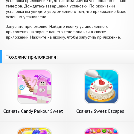
установки приложение будет автоматически установлено на ваш
телефон. Дождитесь завершения установки. По окончании
установки вы увидите уведомление о том, что приложение было
успешно установлено.
Запустите приложение: Найдите иконку установленного
приложения на экране вашего телефона или в списке
приложений. Нажмите на иконку, чтобы запустить приложение.
Похожие приложения:
Скачать Candy Parkour Sweet
Скачать Sweet Escapes
girl [Взлом Бесконечные
[Взлом Бесконечные
деньги] APK на Андроид
монеты] APK на Андроид