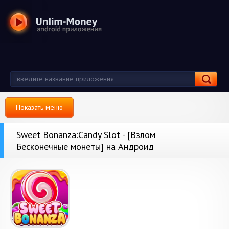
Показать меню
Sweet Bonanza:Candy Slot - [Взлом
Бесконечные монеты] на Андроид