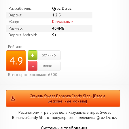
Разработчик:
Qroz Dcruz
Версия:
1.2.5
Жанр:
Казуальные
Размер:
464MB
Версия Android:
9+
Рейтинг:
+
отлично
4.9
-
плохо
Всего проголосовало: 6300
Скачать Sweet Bonanza:Candy Slot - [Взлом
Бесконечные монеты]
Рассмотрим игру с раздела казуальные игры. Sweet
Bonanza:Candy Slot от популярного коллектива Qroz Dcruz.
Системные требования.