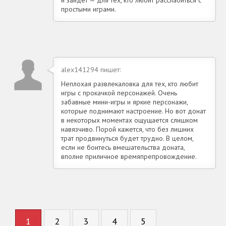
простыми играми.
alex141294 пишет:
Неплохая развлекаловка для тех, кто любит
игры с прокачкой персонажей. Очень
забавные мини-игры и яркие персонажи,
которые поднимают настроение. Но вот донат
в некоторых моментах ощущается слишком
навязчиво. Порой кажется, что без лишних
трат продвинуться будет трудно. В целом,
если не боитесь вмешательства доната,
вполне приличное времяпрепровождение.
1
2
3
4
5