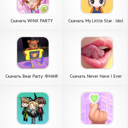
Скачать WINX PARTY
Скачать My Little Star : Idol
[Взлом Бесконечные
Maker [Взлом Много денег]
монеты] APK на Андроид
APK на Андроид
Скачать Bear Party: ФНАФ
Скачать Never Have I Ever
Арена ИО [Взлом Много
Party Games [Взлом Много
денег] APK на Андроид
денег] APK на Андроид