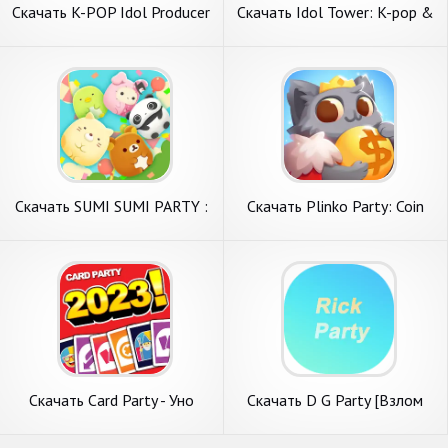
Скачать K-POP Idol Producer
Скачать Idol Tower: K-pop &
[Взлом Бесконечные деньги]
Models [Взлом Бесконечные
APK на Андроид
деньги] APK на Андроид
Скачать SUMI SUMI PARTY :
Скачать Plinko Party: Coin
Tap Puzzle [Взлом Много
Raid Master [Взлом Много
денег] APK на Андроид
денег] APK на Андроид
Скачать Card Party - Уно
Скачать D G Party [Взлом
[Взлом Много денег] APK на
Бесконечные монеты] APK
Андроид
на Андроид