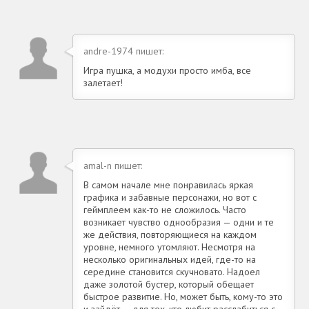
andre-1974 пишет:
Игра пушка, а модухи просто имба, все
залетает!
amal-n пишет:
В самом начале мне понравилась яркая
графика и забавные персонажи, но вот с
геймплеем как-то не сложилось. Часто
возникает чувство однообразия — одни и те
же действия, повторяющиеся на каждом
уровне, немного утомляют. Несмотря на
несколько оригинальных идей, где-то на
середине становится скучновато. Надоел
даже золотой бустер, который обещает
быстрое развитие. Но, может быть, кому-то это
и зайдёт — для тех, кто любит расслабиться с