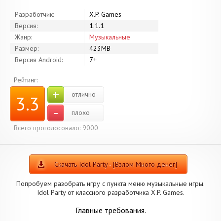
Разработчик:
X.P. Games
Версия:
1.1.1
Жанр:
Музыкальные
Размер:
423MB
Версия Android:
7+
Рейтинг:
+
отлично
3.3
-
плохо
Всего проголосовало: 9000
Скачать Idol Party - [Взлом Много денег]
Попробуем разобрать игру с пункта меню музыкальные игры.
Idol Party от классного разработчика X.P. Games.
Главные требования.