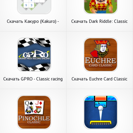
Скачать Какуро (Kakuro) -
Скачать Dark Riddle: Classic
Classic Game [Взлом
[Взлом Бесконечные деньги]
Бесконечные деньги] APK на
APK на Андроид
Андроид
Скачать GPRO - Classic racing
Скачать Euchre Card Classic
manager [Взлом Много
[Взлом Бесконечные деньги]
монет] APK на Андроид
APK на Андроид