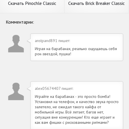
Скачать Pinochle Classic
Скачать Brick Breaker Classic
[Взлом Бесконечные деньги]
[Взлом Бесконечные деньги]
APK на Андроид
APK на Андроид
Комментарии:
anstpand891 пишет:
Играя на барабанах, реально ощущаешь себя
рок-звездой, пушка!
alex05674407 пишет:
Играйте на барабанах - это просто бомба!
Установил на телефон, и качество звука просто
залетело, не ожидал такого кайфа от
мобильной игры. Всё летает, багов нет,
ситуация вне конкуренции! Кто еще играет и
как вам фишки с рискованными ритмами?