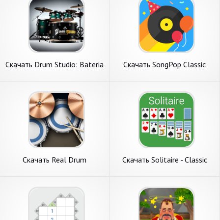
Скачать Drum Studio: Bateria
Скачать SongPop Classic
Virtual [Взлом Бесконечные
[Взлом Много монет] APK
деньги] APK на Андроид
на Андроид
Скачать Real Drum
Скачать Solitaire - Classic
электронные барабаны
Card Game [Взлом
[Взлом Много монет] APK
Бесконечные деньги] APK на
на Андроид
Андроид