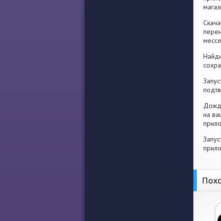
магаз
Скача
перен
месс
Найди
сохра
Запус
подтв
Дожди
на ва
прило
Запус
прило
Похо