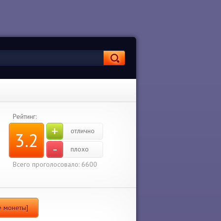
Рейтинг:
+
отлично
3.2
-
плохо
Всего проголосовало: 6600
 монеты]