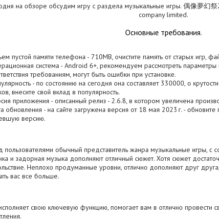
одня на обзоре обсудим игру с раздела музыкальные игры. 偶像夢幻祭2
company limited.
Основные требования.
ъем пустой памяти телефона - 710MB, очистите память от старых игр, ф
ерационная система - Android 6+, рекомендуем рассмотреть параметры 
тветствия требованиям, могут быть ошибки при установке.
пулярность - по состоянию на сегодня она составляет 330000, о крутост
ков, внесите свой вклад в популярность.
рсия приложения - описанный релиз - 2.6.8, в котором увеличена произв
та обновления - на сайте загружена версия от 18 мая 2023 г. - обновите
евшую версию.
 пользователями обычный представитель жанра музыкальные игры, с с
нка и задорная музыка дополняют отличный сюжет. Хотя сюжет достато
льствие. Неплохо продуманные уровни, отлично дополняют друг друга
ать вас все больше.
исполняет свою ключевую функцию, помогает вам в отлично провести с
тления.