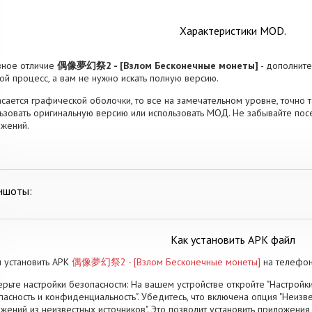
Характеристики MOD.
вное отличие
偶像夢幻祭2 - [Взлом Бесконечные монеты]
- дополните
ой процесс, а вам не нужно искать полную версию.
асается графической оболочки, то все на замечательном уровне, точно т
ьзовать оригинальную версию или использовать МОД. Не забывайте пос
жений.
ншоты:
Как установить APK файл
 установить APK
偶像夢幻祭2 - [Взлом Бесконечные монеты]
на телефон
рьте настройки безопасности: На вашем устройстве откройте "Настройки
пасность и конфиденциальность". Убедитесь, что включена опция "Неизве
жений из неизвестных источников". Это позволит установить приложени