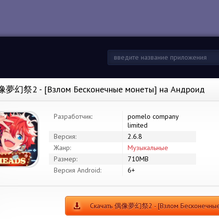
夢幻祭2 - [Взлом Бесконечные монеты] на Андроид
Разработчик:
pomelo company
limited
Версия:
2.6.8
Жанр:
Музыкальные
Размер:
710MB
Версия Android:
6+
Скачать 偶像夢幻祭2 - [Взлом Бесконечные