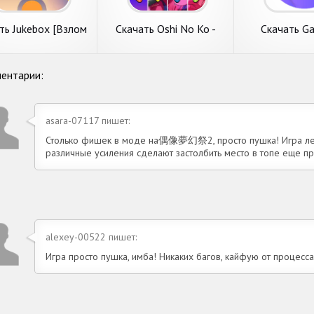
ного автора VR
крутого коллектива Kakao
популярного из
Lab. Основные
Games Corp.. Основные
Badsnowball Limi
подробнее
подробнее
подробн
ания. 1.
требования. 1.
Главные
ть Jukebox [Взлом
Скачать Oshi No Ko -
Скачать Ga
онечные монеты]
Piano Tiles DDR [Взлом
Bollywood Mu
K на Андроид
Бесконечные монеты]
[Взлом Беск
APK на Андроид
монеты] A
ть Jukebox
Скачать Oshi No Ko -
Скачать Gaana
ентарии:
Андро
ом Бесконечные
Piano Tiles DDR
Bollywood Mu
ня на обзоре
Сегодня на обзоре
Представляем 
ты] APK на
[Взлом Бесконечные
Games [Взло
м игру с категории
обсудим игру с раздела
вниманию игру 
оид
монеты] APK на
Бесконечные 
льные игры. Jukebox
музыкальные игры. Oshi No
музыкальные иг
asara-07117 пишет:
Андроид
APK на Андр
пулярного издателя
Ko - Piano Tiles DDR от
- Bollywood Mus
l Jukebox.
известного коллектива
от крутого разр
Столько фишек в моде на偶像夢幻祭2, просто пушка! Игра летае
ные требования. 1.
Mona Primaveras.
Gaana Pehchaan
подробнее
различные усиления сделают застолбить место в топе еще п
подробнее
подробн
Системные
Основные
alexey-00522 пишет:
Игра просто пушка, имба! Никаких багов, кайфую от процесса