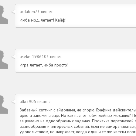
ardaben73 пишет:
Имба мод, летает! Кайф!
aseke-1986103 пишет:
Игра летает, имба просто!
alkr2905 пишет:
Забавный сеттинг с айдолами, не спорю. Графика действитель
ярко и запоминающе. Но как насчёт геймплейных механик? П
зациклено на однообразных задачах. Прокачка персонажей з
разнообразия и интересных событий. Если не заморачиваться
удовольствием, но напрягает, когда одни и те же квесты пов