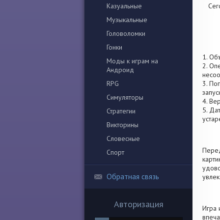
Казуальные
Сег
Музыкальные
Головоломки
Гонки
1. Об
Моды к играм на
2. Оп
Андроид
несоо
RPG
3. По
запус
Симуляторы
4. Ве
5. Да
Стратегии
устар
Викторины
Словесные
Перед
Спорт
карти
удово
Обратная связь
увлек
Авторизация
Игра 
впеча