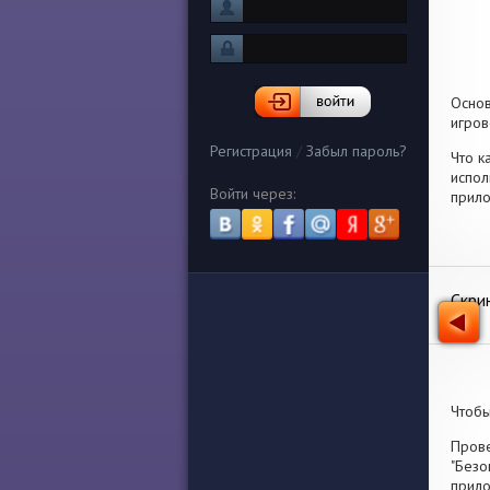
Осно
игров
Регистрация
/
Забыл пароль?
Что к
испол
Войти через:
прило
Скри
Чтобы
Прове
"Безо
прило