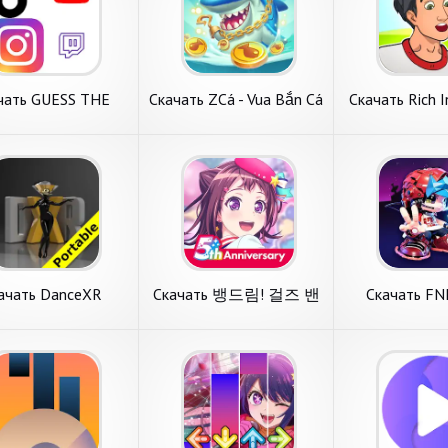
чать GUESS THE
Скачать ZCá - Vua Bắn Cá
Скачать Rich I
MPANY/BRAND
Zagoo [Взлом
и жизнь босс
лом Бесконечные
Бесконечные монеты]
Бесконечные
онеты] APK на
APK на Андроид
APK на Ан
ать GUESS THE
Скачать ZCá - Vua Bắn
Скачать Rich I
Андроид
PANY/BRAND
Cá Zagoo [Взлом
Бизнес и жизн
трим игру с пункта
Новый обзор на игру с
Представляем 
ом Бесконечные
Бесконечные монеты]
[Взлом Беско
викторины. GUESS
категории симуляторы. ZCá
вниманию игру с
ты] APK на
APK на Андроид
монеты] APK 
OMPANY/BRAND от
- Vua Bắn Cá Zagoo от
меню симуляторы.
оид
Андроид
ого автора shayan.
крутого издателя Dragon
Бизнес и жизнь 
е требования. 1.
Top Entertainment
классного изда
 незанятой памяти
Company Limited.
IDSIGames. Осн
подробнее
подробнее
подробн
Системные
требования.
ачать DanceXR
Скачать 뱅드림! 걸즈 밴
Скачать FN
rtable [Взлом
드 파티! [Взлом Много
Shooter-Full
онечные монеты]
монет] APK на Андроид
[Взлом Беск
K на Андроид
монеты] A
ать DanceXR
Скачать 뱅드림! 걸즈
Скачать FNF 
Андро
ble [Взлом
밴드 파티! [Взлом
Shooter-Full
тавляем вашему
Сегодня на обзоре
Попробуем разо
онечные монеты]
Много монет] APK на
[Взлом Беско
ию игру с категории
обсудим игру с пункта
с категории му
на Андроид
Андроид
монеты] APK 
альные игры.
меню музыкальные игры.
игры. FNF Music 
Андроид
R Portable от
뱅드림! 걸즈 밴드 파티! от
Full Mod&Gun о