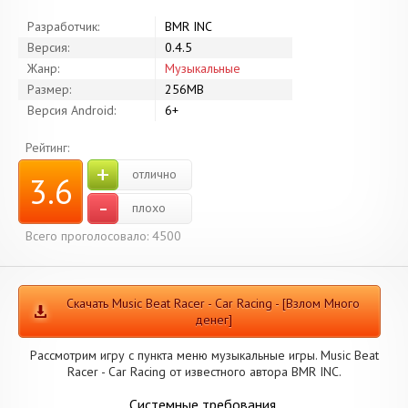
Разработчик:
BMR INC
Версия:
0.4.5
Жанр:
Музыкальные
Размер:
256MB
Версия Android:
6+
Рейтинг:
+
отлично
3.6
-
плохо
Всего проголосовало: 4500
Скачать Music Beat Racer - Car Racing - [Взлом Много
денег]
Рассмотрим игру с пункта меню музыкальные игры. Music Beat
Racer - Car Racing от известного автора BMR INC.
Системные требования.