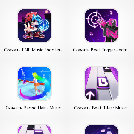
денег] APK на Андроид
денег] APK на Андроид
Скачать FNF Music Shooter-
Скачать Beat Trigger - edm
Full Mod&Gun [Взлом
игра [Взлом Бесконечные
Бесконечные монеты] APK
деньги] APK на Андроид
на Андроид
Скачать Racing Hair - Music
Скачать Beat Tiles: Music
Dance 3D [Взлом
Game [Взлом Много денег]
Бесконечные монеты] APK
APK на Андроид
на Андроид