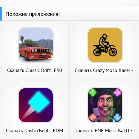
Похожие приложения:
Скачать Classic Drift: E30
Скачать Crazy Moto Racer -
BMW Racer [Взлом
2D Racer [Взлом
Бесконечные монеты] APK
Бесконечные деньги] APK на
на Андроид
Андроид
Скачать Dash'n'Beat - EDM
Скачать FNF Music Battle
Rhythm game [Взлом Много
Beat Fire [Взлом Много