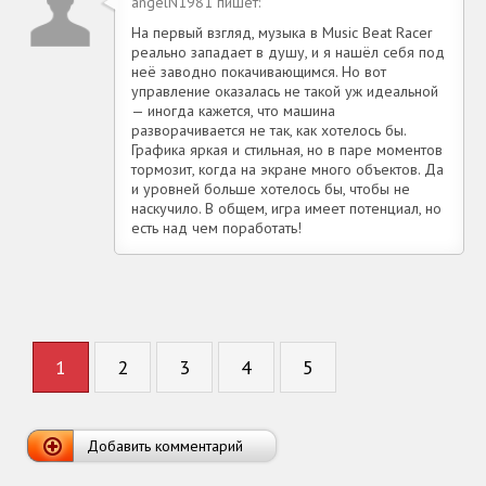
angelN1981 пишет:
На первый взгляд, музыка в Music Beat Racer
реально западает в душу, и я нашёл себя под
неё заводно покачивающимся. Но вот
управление оказалась не такой уж идеальной
— иногда кажется, что машина
разворачивается не так, как хотелось бы.
Графика яркая и стильная, но в паре моментов
тормозит, когда на экране много объектов. Да
и уровней больше хотелось бы, чтобы не
наскучило. В общем, игра имеет потенциал, но
есть над чем поработать!
1
2
3
4
5
Добавить комментарий