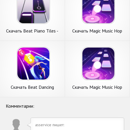
Скачать Beat Piano Tiles -
Скачать Magic Music Hop
Magic Tiles [Взлом
[Взлом Много монет] APK
Бесконечные монеты] APK
на Андроид
на Андроид
Скачать Beat Dancing
Скачать Magic Music Hop
EDM:music game [Взлом
[Взлом Много денег] APK на
Бесконечные деньги] APK на
Андроид
Андроид
Комментарии:
asservice пишет: