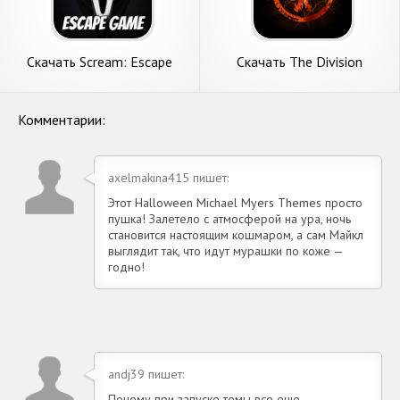
Скачать Scream: Escape
Скачать The Division
from Ghost Face [Взлом
Resurgence [Взлом Много
Бесконечные деньги] APK на
монет] APK на Андроид
Андроид
Комментарии:
axelmakina415 пишет:
Этот Halloween Michael Myers Themes просто
пушка! Залетело с атмосферой на ура, ночь
становится настоящим кошмаром, а сам Майкл
выглядит так, что идут мурашки по коже —
годно!
andj39 пишет:
Почему при запуске темы все еще