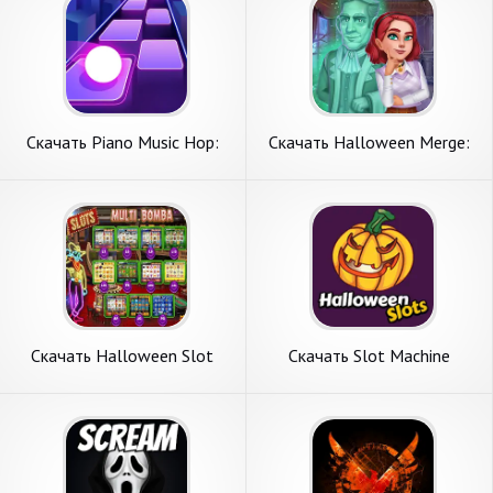
Скачать Piano Music Hop:
Скачать Halloween Merge:
EDM Rush！ [Взлом Много
House Design [Взлом
монет] APK на Андроид
Бесконечные монеты] APK
на Андроид
Скачать Halloween Slot
Скачать Slot Machine
Bomba Sena [Взлом
Halloween Lite [Взлом
Бесконечные деньги] APK на
Бесконечные монеты] APK
Андроид
на Андроид