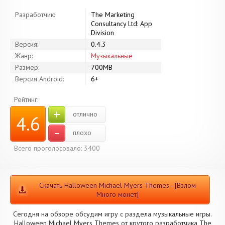
Разработчик:
The Marketing
Consultancy Ltd: App
Division
Версия:
0.4.3
Жанр:
Музыкальные
Размер:
700MB
Версия Android:
6+
Рейтинг:
+
отлично
4.6
-
плохо
Всего проголосовало: 3400
Скачать Halloween Michael Myers Themes - [Взлом
Много монет]
Сегодня на обзоре обсудим игру с раздела музыкальные игры.
Halloween Michael Myers Themes от крутого разработчика The