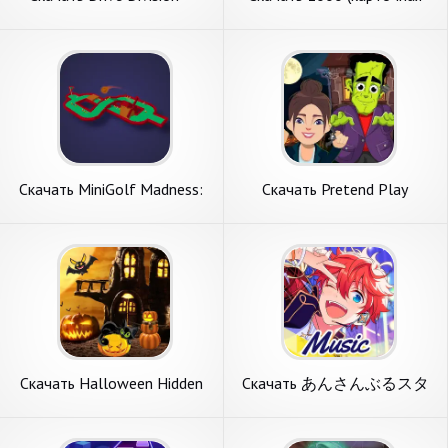
Online Racing [Взлом
игра «Тысяча») [Взлом
Бесконечные деньги] APK на
Бесконечные монеты] APK
Андроид
на Андроид
Скачать MiniGolf Madness:
Скачать Pretend Play
Halloween [Взлом Много
Halloween Party [Взлом
монет] APK на Андроид
Бесконечные монеты] APK
на Андроид
Скачать Halloween Hidden
Скачать あんさんぶるスタ
Objects [Взлом Бесконечные
ーズ！！Music [Взлом
монеты] APK на Андроид
Много монет] APK на
Андроид