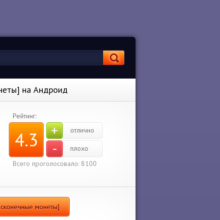
неты] на Андроид
Рейтинг:
+
отлично
4.3
-
плохо
Всего проголосовало: 8100
Бесконечные монеты]