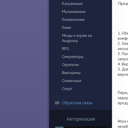
Казуальные
Пред
Музыкальные
Головоломки
Гонки
1. Об
Моды к играм на
комфо
Андроид
2. Оп
RPG
несоо
3. По
Симуляторы
запус
4. Ве
Стратегии
5. Да
Викторины
верси
Словесные
Спорт
Перед
задор
Обратная связь
проду
Авторизация
Игра 
незаб