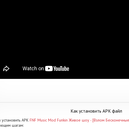
Как установить APK файл
 установить APK
FNF Music Mod Funkin Живое шоу - [Взлом Бесконечны
ующим шагам: