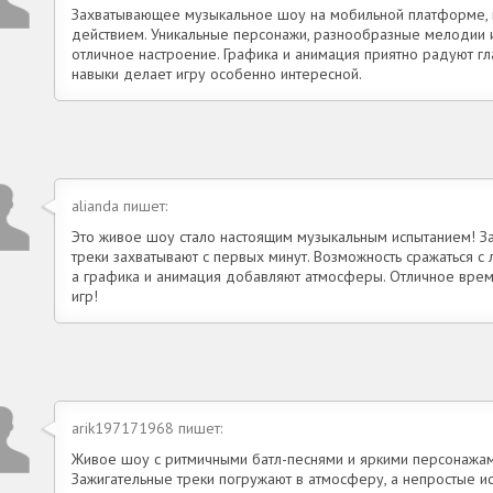
Захватывающее музыкальное шоу на мобильной платформе, г
действием. Уникальные персонажи, разнообразные мелодии 
отличное настроение. Графика и анимация приятно радуют гла
навыки делает игру особенно интересной.
alianda пишет:
Это живое шоу стало настоящим музыкальным испытанием! З
треки захватывают с первых минут. Возможность сражаться 
а графика и анимация добавляют атмосферы. Отличное вре
игр!
arik197171968 пишет:
Живое шоу с ритмичными батл-песнями и яркими персонажам
Зажигательные треки погружают в атмосферу, а непростые и