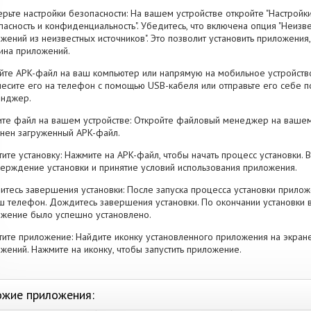
рьте настройки безопасности: На вашем устройстве откройте "Настройки
пасность и конфиденциальность". Убедитесь, что включена опция "Неизве
жений из неизвестных источников". Это позволит установить приложени
ина приложений.
йте APK-файл на ваш компьютер или напрямую на мобильное устройство
есите его на телефон с помощью USB-кабеля или отправьте его себе п
енджер.
те файл на вашем устройстве: Откройте файловый менеджер на вашем
нен загруженный APK-файл.
тите установку: Нажмите на APK-файл, чтобы начать процесс установки.
ерждение установки и принятие условий использования приложения.
тесь завершения установки: После запуска процесса установки прилож
ш телефон. Дождитесь завершения установки. По окончании установки 
жение было успешно установлено.
тите приложение: Найдите иконку установленного приложения на экран
жений. Нажмите на иконку, чтобы запустить приложение.
жие приложения: