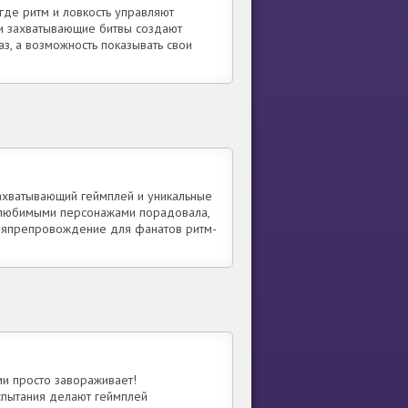
де ритм и ловкость управляют
и захватывающие битвы создают
з, а возможность показывать свои
ахватывающий геймплей и уникальные
с любимыми персонажами порадовала,
мяпрепровождение для фанатов ритм-
и просто завораживает!
спытания делают геймплей