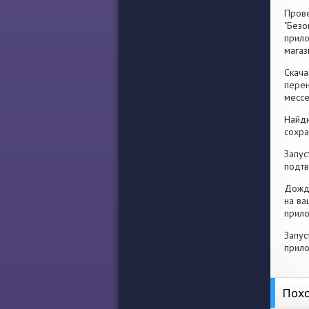
Прове
"Безо
прило
магаз
Скача
перен
месс
Найди
сохра
Запус
подтв
Дожди
на ва
прило
Запус
прило
Похо