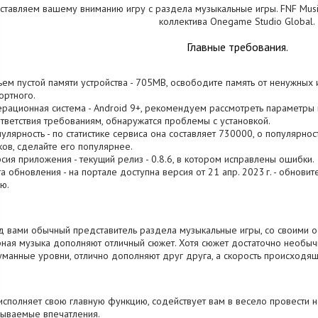
ставляем вашему вниманию игру с раздела музыкальные игры. FNF Musi
коллектива Onegame Studio Global.
Главные требования.
ъем пустой памяти устройства - 705MB, освободите память от ненужных
ртного.
ерационная система - Android 9+, рекомендуем рассмотреть параметры 
тветствия требованиям, обнаружатся проблемы с установкой.
пулярность - по статистике сервиса она составляет 730000, о популярно
ков, сделайте его популярнее.
рсия приложения - текущий релиз - 0.8.6, в котором исправлены ошибки.
та обновления - на портале доступна версия от 21 апр. 2023 г. - обнови
ю.
 вами обычный представитель раздела музыкальные игры, со своими ос
ная музыка дополняют отличный сюжет. Хотя сюжет достаточно необычн
манные уровни, отлично дополняют друг друга, а скорость происходящ
исполняет свою главную функцию, содействует вам в весело провести 
ываемые впечатления.