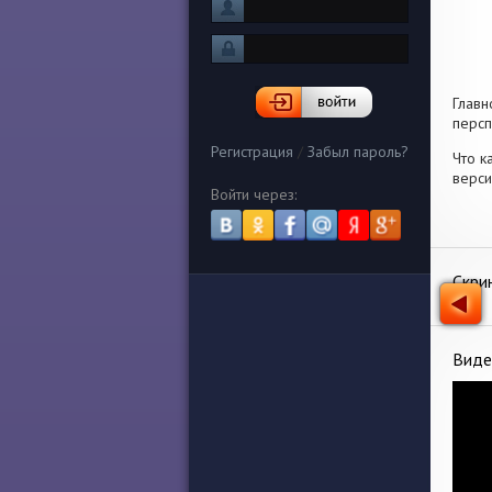
Главн
персп
Регистрация
/
Забыл пароль?
Что к
верси
Войти через:
Скри
Виде