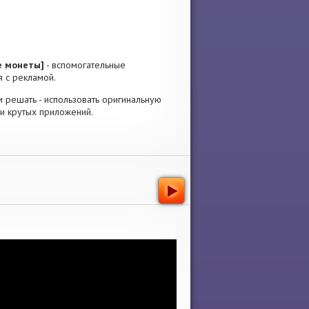
е монеты]
- вспомогательные
я с рекламой.
ам решать - использовать оригинальную
ки крутых приложений.