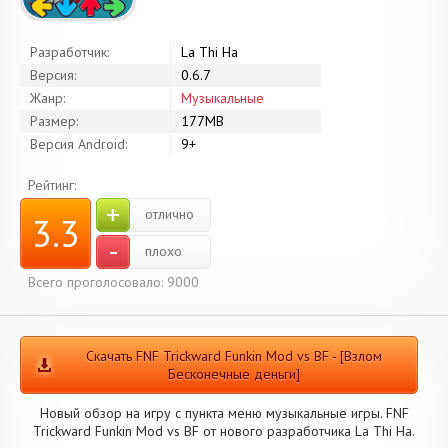
Разработчик:
La Thi Ha
Версия:
0.6.7
Жанр:
Музыкальные
Размер:
177MB
Версия Android:
9+
Рейтинг:
+
отлично
3.3
-
плохо
Всего проголосовало: 9000
Скачать FNF Trickward Funkin Mod vs BF - [Взлом
Бесконечные деньги]
Новый обзор на игру с пункта меню музыкальные игры. FNF
Trickward Funkin Mod vs BF от нового разработчика La Thi Ha.