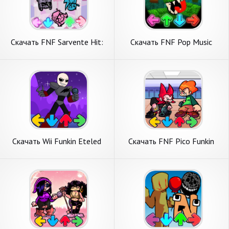
Скачать FNF Sarvente Hit:
Скачать FNF Pop Music
Funkin Music [Взлом
Funkin Rap Night [Взлом
Бесконечные монеты] APK
Много денег] APK на
на Андроид
Андроид
Скачать Wii Funkin Eteled
Скачать FNF Pico Funkin
FNF Mod [Взлом
Series Mod [Взлом Много
Бесконечные деньги] APK на
монет] APK на Андроид
Андроид