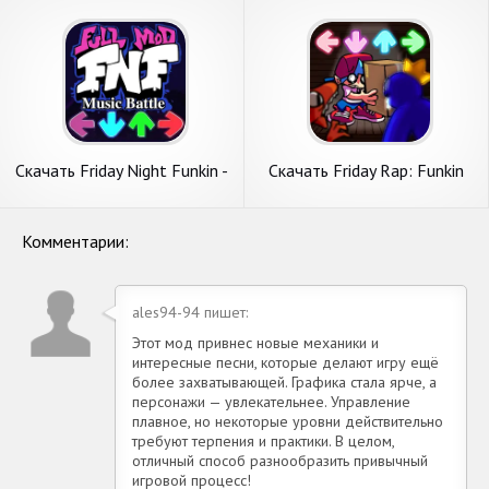
на Андроид
Андроид
Скачать Friday Night Funkin -
Скачать Friday Rap: Funkin
FNF Mod [Взлом
Music Night [Взлом
Бесконечные деньги] APK на
Бесконечные деньги] APK на
Андроид
Андроид
Комментарии:
ales94-94 пишет:
Этот мод привнес новые механики и
интересные песни, которые делают игру ещё
более захватывающей. Графика стала ярче, а
персонажи — увлекательнее. Управление
плавное, но некоторые уровни действительно
требуют терпения и практики. В целом,
отличный способ разнообразить привычный
игровой процесс!