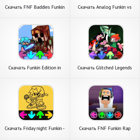
Скачать FNF Baddies Funkin
Скачать Analog Funkin vs
Full Mod [Взлом
Alphabet FNF [Взлом Много
Бесконечные монеты] APK
монет] APK на Андроид
на Андроид
Скачать Funkin Edition in
Скачать Glitched Legends
FNF PE.Mod [Взлом
Funkin Mod [Взлом
Бесконечные деньги] APK на
Бесконечные деньги] APK на
Андроид
Андроид
Скачать Friday night Funkin -
Скачать FNF Funkin Rap
FNF Mod [Взлом
Battle Full Mod [Взлом
Бесконечные монеты] APK
Много монет] APK на