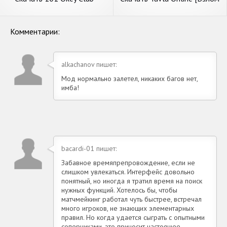
Yüzbir Online [Взлом Много
Бесконечные деньги] APK на
монет] APK на Андроид
Андроид
Комментарии:
alkachanov пишет:
Мод нормально залетел, никаких багов нет,
имба!
bacardi-01 пишет:
Забавное времяпрепровождение, если не
слишком увлекаться. Интерфейс довольно
понятный, но иногда я тратил время на поиск
нужных функций. Хотелось бы, чтобы
матчмейкинг работал чуть быстрее, встречал
много игроков, не знающих элементарных
правил. Но когда удается сыграть с опытными
соперниками, это приносит настоящее