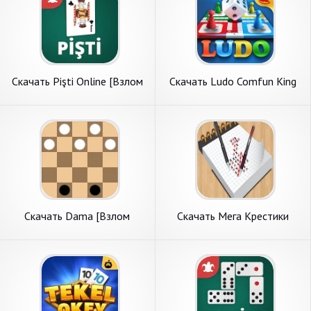
Скачать Pişti Online [Взлом
Скачать Ludo Comfun King
Много монет] APK на
Online Game [Взлом
Андроид
Бесконечные монеты] APK
на Андроид
Скачать Dama [Взлом
Скачать Мега Крестики
Бесконечные монеты] APK
Нолики Online [Взлом Много
на Андроид
монет] APK на Андроид