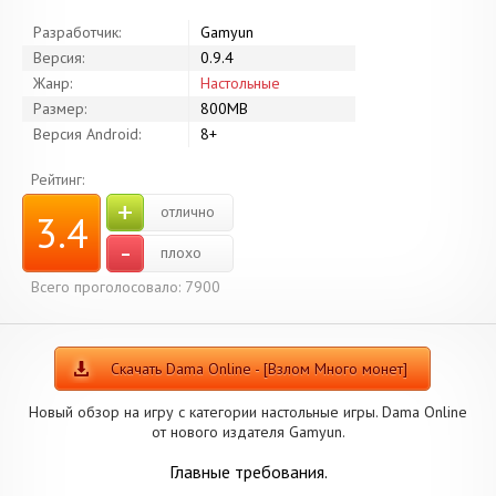
Разработчик:
Gamyun
Версия:
0.9.4
Жанр:
Настольные
Размер:
800MB
Версия Android:
8+
Рейтинг:
+
отлично
3.4
-
плохо
Всего проголосовало: 7900
Скачать Dama Online - [Взлом Много монет]
Новый обзор на игру с категории настольные игры. Dama Online
от нового издателя Gamyun.
Главные требования.