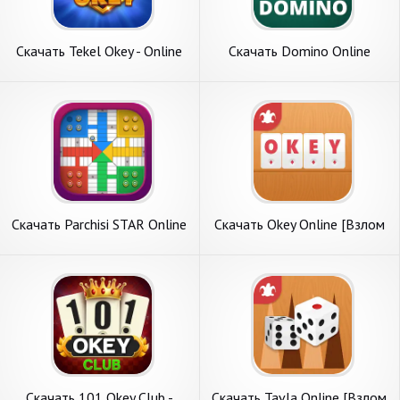
Скачать Tekel Okey - Online
Скачать Domino Online
Çanak Okey [Взлом
[Взлом Бесконечные
Бесконечные монеты] APK
монеты] APK на Андроид
на Андроид
Скачать Parchisi STAR Online
Скачать Okey Online [Взлом
[Взлом Много монет] APK
Бесконечные деньги] APK на
на Андроид
Андроид
Скачать 101 Okey Club -
Скачать Tavla Online [Взлом