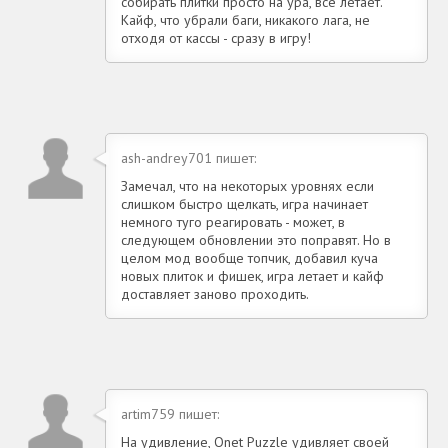
собирать плитки просто на ура, все летает.
Кайф, что убрали баги, никакого лага, не
отходя от кассы - сразу в игру!
ash-andrey701 пишет:
Замечал, что на некоторых уровнях если
слишком быстро щелкать, игра начинает
немного туго реагировать - может, в
следующем обновлении это поправят. Но в
целом мод вообще топчик, добавил куча
новых плиток и фишек, игра летает и кайф
доставляет заново проходить.
artim759 пишет:
На удивление, Onet Puzzle удивляет своей