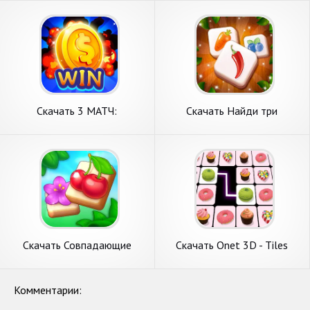
APK на Андроид
деньги] APK на Андроид
Скачать 3 МАТЧ:
Скачать Найди три
ЗАРАБОТАТЬ НАЛИЧНЫЕ
одинаковые плитки [Взлом
[Взлом Много денег] APK на
Много монет] APK на
Андроид
Андроид
Скачать Совпадающие
Скачать Onet 3D - Tiles
плитки [Взлом Много денег]
Connect Puzzle [Взлом
APK на Андроид
Много денег] APK на
Андроид
Комментарии: