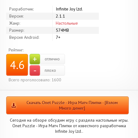
Разработчик:
Infinite Joy Ltd.
Версия:
2.1.1
Жанр:
Настольные
Размер:
574MB
Версия Android:
7+
Рейтинг:
+
отлично
4.6
-
плохо
Всего проголосовало: 1600
Скачать Onet Puzzle - Игра Матч Плитки - [Взлом
Много денег]
Сегодня на обзоре обсудим игру с раздела настольные игры.
Onet Puzzle - Игра Матч Плитки от известного разработчика
Infinite Joy Ltd..