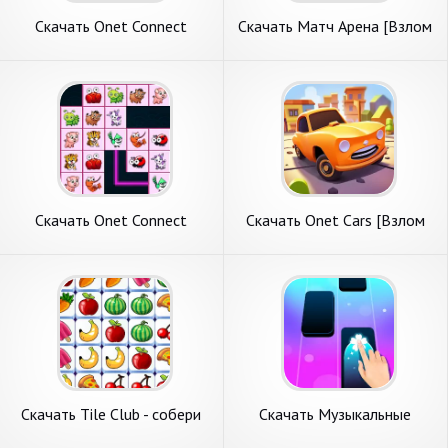
Скачать Onet Connect
Скачать Матч Арена [Взлом
Animal Classic [Взлом
Много денег] APK на
Бесконечные деньги] APK на
Андроид
Андроид
Скачать Onet Connect
Скачать Onet Cars [Взлом
Animal Game [Взлом Много
Много денег] APK на
монет] APK на Андроид
Андроид
Скачать Tile Club - собери
Скачать Музыкальные
плитки [Взлом Много денег]
плитки [Взлом Бесконечные