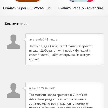
Скачать Super Bill World-Fun
Скачать Pepelo - Adventure
Adventure [Взлом
CO-OP Game [Взлом
Бесконечные деньги] APK на
Бесконечные деньги] APK на
Андроид
Андроид
Комментарии:
averanda341 пишет:
Этот мод для CubeCraft Adventure просто
пушка! Добавляет кучу новых функций и
способностей, кайф от игры на максимум -
годно!
alex-7279 пишет:
Тот момент, когда графика в CubeCraft
Adventure радует глаз, а приключения
затягивают, но вот управление немного
подводит. Экшен на уровне, но порой мне