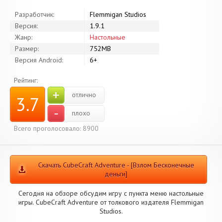
Разработчик:
Flemmigan Studios
Версия:
1.9.1
Жанр:
Настольные
Размер:
752MB
Версия Android:
6+
Рейтинг:
+
отлично
3.7
-
плохо
Всего проголосовало: 8900
Скачать CubeCraft Adventure - [Взлом Бесконечные
деньги]
Сегодня на обзоре обсудим игру с пункта меню настольные
игры. CubeCraft Adventure от толкового издателя Flemmigan
Studios.