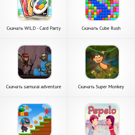
Скачать WILD - Card Party
Скачать Cube Rush
Adventure [Взлом
Adventure [Взлом
Бесконечные деньги] APK на
Бесконечные деньги] APK на
Андроид
Андроид
Скачать samurai adventure
Скачать Super Monkey
[Взлом Бесконечные
Adventure King [Взлом
монеты] APK на Андроид
Много денег] APK на
Андроид