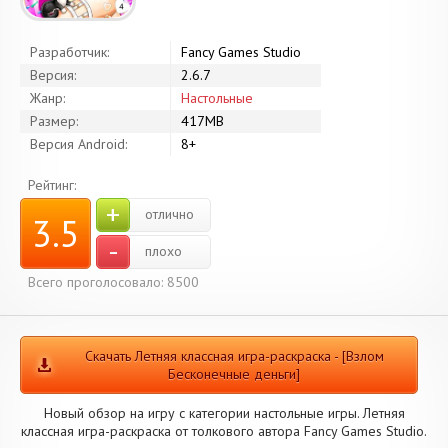
Разработчик:
Fancy Games Studio
Версия:
2.6.7
Жанр:
Настольные
Размер:
417MB
Версия Android:
8+
Рейтинг:
+
отлично
3.5
-
плохо
Всего проголосовало: 8500
Скачать Летняя классная игра-раскраска - [Взлом
Бесконечные деньги]
Новый обзор на игру с категории настольные игры. Летняя
классная игра-раскраска от толкового автора Fancy Games Studio.