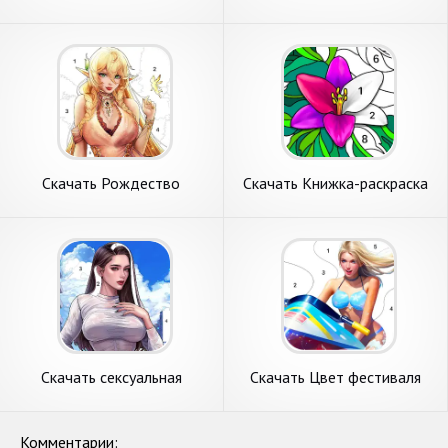
раскраска [Взлом
игра-раскраска [Взлом
Бесконечные монеты] APK
Бесконечные монеты] APK
на Андроид
на Андроид
Скачать Рождество
Скачать Книжка-раскраска
раскраска:краски [Взлом
[Взлом Бесконечные деньги]
Бесконечные монеты] APK
APK на Андроид
на Андроид
Скачать сексуальная
Скачать Цвет фестиваля
раскраска [Взлом
игра-раскраска [Взлом
Бесконечные деньги] APK на
Бесконечные деньги] APK на
Андроид
Андроид
Комментарии: