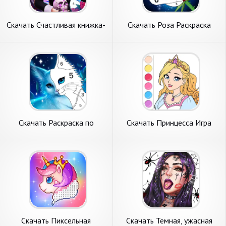
Скачать Счастливая книжка-
Скачать Роза Раскраска
раскраска [Взлом Много
Цветная Игра [Взлом
монет] APK на Андроид
Бесконечные деньги] APK на
Андроид
Скачать Раскраска по
Скачать Принцесса Игра
Номерам, Картины [Взлом
Раскраска [Взлом
Много монет] APK на
Бесконечные монеты] APK
Андроид
на Андроид
Скачать Пиксельная
Скачать Темная, ужасная