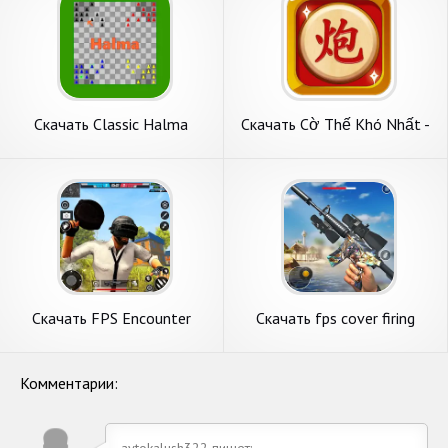
Скачать Classic Halma
Скачать Cờ Thế Khó Nhất -
[Взлом Бесконечные
Cờ Offline [Взлом Много
монеты] APK на Андроид
монет] APK на Андроид
Скачать FPS Encounter
Скачать fps cover firing
Strike Offline [Взлом Много
Offline Game [Взлом Много
монет] APK на Андроид
монет] APK на Андроид
Комментарии:
avtokalush322 пишет: