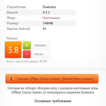
Разработчик:
Dualudos
Версия:
0.3.1
Жанр:
Настольные
Размер:
548MB
Версия Android:
6+
Рейтинг:
+
отлично
3.8
-
плохо
Всего проголосовало: 8500
Скачать Offline Classic Games - [Взлом Много монет]
Сегодня на обзоре обсудим игру с раздела настольные игры.
Offline Classic Games от популярного издателя Dualudos.
Основные требования.