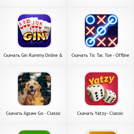
levels [Взлом Много монет]
Classic [Взлом Много монет]
APK на Андроид
APK на Андроид
Скачать Gin Rummy Online &
Скачать Tic Tac Toe - Offline
Offline [Взлом Много денег]
XOXO [Взлом Бесконечные
APK на Андроид
деньги] APK на Андроид
Скачать Jigsaw Go - Classic
Скачать Yatzy - Classic
Jigsaw Puz [Взлом Много
[Взлом Бесконечные
монет] APK на Андроид
монеты] APK на Андроид