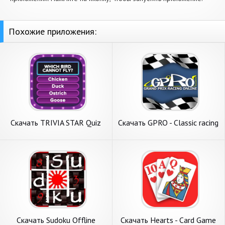
Похожие приложения:
Скачать TRIVIA STAR Quiz
Скачать GPRO - Classic racing
Games Offline [Взлом Много
manager [Взлом Много
денег] APK на Андроид
монет] APK на Андроид
Скачать Sudoku Offline
Скачать Hearts - Card Game