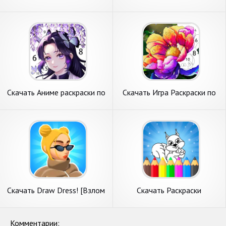
номерам [Взлом Много
по Номерам [Взлом
монет] APK на Андроид
Бесконечные деньги] APK на
Андроид
Скачать Аниме раскраски по
Скачать Игра Раскраски по
номерам [Взлом
номерам [Взлом Много
Бесконечные монеты] APK
монет] APK на Андроид
на Андроид
Скачать Draw Dress! [Взлом
Скачать Раскраски
Бесконечные деньги] APK на
Животные [Взлом Много
Андроид
монет] APK на Андроид
Комментарии: