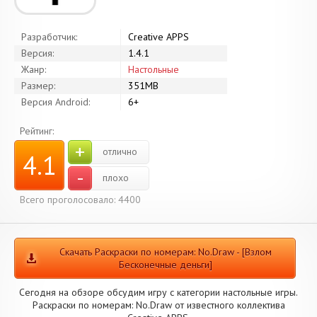
Разработчик:
Creative APPS
Версия:
1.4.1
Жанр:
Настольные
Размер:
351MB
Версия Android:
6+
Рейтинг:
+
отлично
4.1
-
плохо
Всего проголосовало: 4400
Скачать Раскраски по номерам: No.Draw - [Взлом
Бесконечные деньги]
Сегодня на обзоре обсудим игру с категории настольные игры.
Раскраски по номерам: No.Draw от известного коллектива