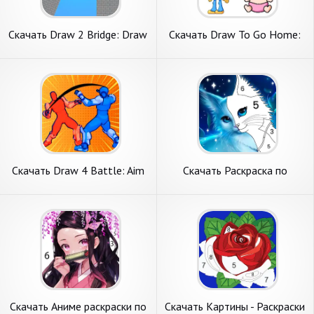
Скачать Draw 2 Bridge: Draw
Скачать Draw To Go Home:
Save Car [Взлом
Draw the line [Взлом Много
Бесконечные монеты] APK
денег] APK на Андроид
на Андроид
Скачать Draw 4 Battle: Aim
Скачать Раскраска по
N Fight [Взлом Бесконечные
Номерам, Картины [Взлом
деньги] APK на Андроид
Много монет] APK на
Андроид
Скачать Аниме раскраски по
Скачать Картины - Раскраски