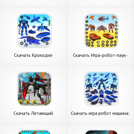
робот игра [Взлом Много
автомобиль игра [Взлом
монет] APK на Андроид
Много денег] APK на
Андроид
Скачать Крокодил
Скачать Игра-робот-паук-
животных робот игры
танк [Взлом Бесконечные
[Взлом Много денег] APK на
деньги] APK на Андроид
Андроид
Скачать Летающий
Скачать игра робот машина:
велосипедный робот [Взлом
игра робот [Взлом Много
Бесконечные монеты] APK
монет] APK на Андроид
на Андроид