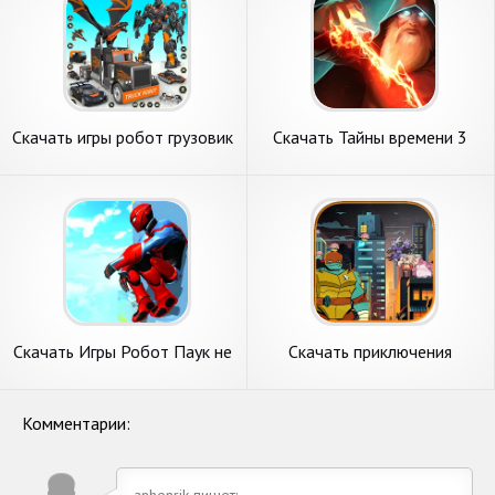
Скачать игры робот грузовик
Скачать Тайны времени 3
грузовик [Взлом
[Взлом Много денег] APK на
Бесконечные деньги] APK на
Андроид
Андроид
Скачать Игры Робот Паук не
Скачать приключения
в сети паук [Взлом
черепахи ниндзя [Взлом
Бесконечные деньги] APK на
Много денег] APK на
Андроид
Андроид
Комментарии:
anhenrik пишет: