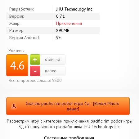
Разработчик:
JHU Technology Inc
Версия:
0.7.1
Жанр:
Приключения
Размер:
890MB
Версия Android:
9+
Рейтинг:
+
отлично
4.6
-
плохо
Всего проголосовало: 5800
Скачать pacific rim робот игры 3д - [Взлом Много
денег]
Рассмотрим игру с категории приключения. pacific rim робот игры
3д от популярного разработчика JHU Technology Inc.
Системные требования.