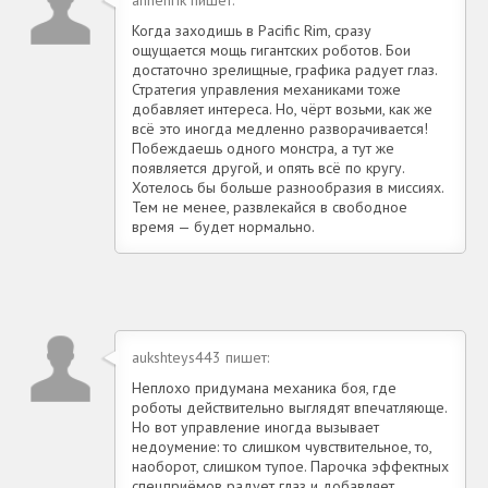
Когда заходишь в Pacific Rim, сразу
ощущается мощь гигантских роботов. Бои
достаточно зрелищные, графика радует глаз.
Стратегия управления механиками тоже
добавляет интереса. Но, чёрт возьми, как же
всё это иногда медленно разворачивается!
Побеждаешь одного монстра, а тут же
появляется другой, и опять всё по кругу.
Хотелось бы больше разнообразия в миссиях.
Тем не менее, развлекайся в свободное
время — будет нормально.
aukshteys443 пишет:
Неплохо придумана механика боя, где
роботы действительно выглядят впечатляюще.
Но вот управление иногда вызывает
недоумение: то слишком чувствительное, то,
наоборот, слишком тупое. Парочка эффектных
спецприёмов радует глаз и добавляет