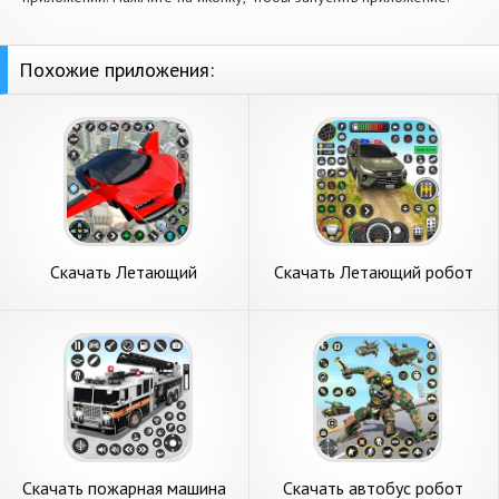
Похожие приложения:
Скачать Летающий
Скачать Летающий робот
автомобиль робот игра
Прадо Игра [Взлом Много
[Взлом Бесконечные
денег] APK на Андроид
монеты] APK на Андроид
Скачать пожарная машина
Скачать автобус робот