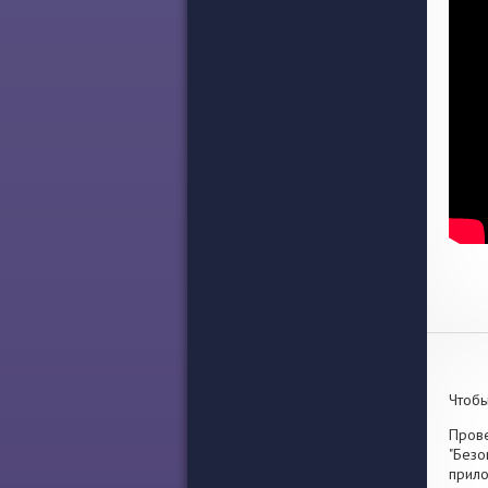
Чтобы
Прове
"Безо
прило