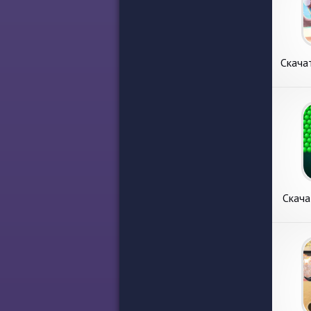
Скача
陸- [В
деньг
Скач
大陸- 
Рассмо
Беско
ролевы
APK 
の大陸- 
издате
Enterta
Систем
Объем
Скача
Tale:
Мног
Скача
Shoot
Предс
Game
внима
монет
голов
Андр
Shoote
класс