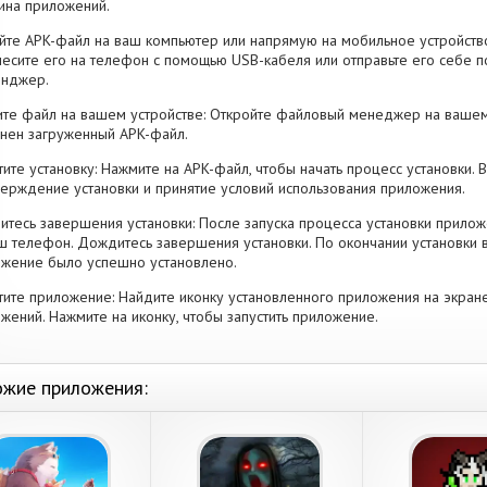
ина приложений.
йте APK-файл на ваш компьютер или напрямую на мобильное устройство
есите его на телефон с помощью USB-кабеля или отправьте его себе п
енджер.
те файл на вашем устройстве: Откройте файловый менеджер на вашем
нен загруженный APK-файл.
тите установку: Нажмите на APK-файл, чтобы начать процесс установки.
ерждение установки и принятие условий использования приложения.
тесь завершения установки: После запуска процесса установки прилож
ш телефон. Дождитесь завершения установки. По окончании установки 
жение было успешно установлено.
тите приложение: Найдите иконку установленного приложения на экран
жений. Нажмите на иконку, чтобы запустить приложение.
жие приложения: