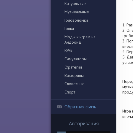
Казуальные
Музыкальные
Головоломки
1. Ра
Гонки
2. Оп
требо
Моды к играм на
3. По
Андроид
внеси
RPG
4. Ве
5. Да
Симуляторы
устар
Стратегии
Викторины
Перед
Словесные
музык
Спорт
проду
Обратная связь
Игра 
впеча
Авторизация