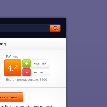
оид
Рейтинг:
+
отлично
4.4
-
плохо
Всего проголосовало: 8400
чные монеты]
ng Physics от популярного издателя