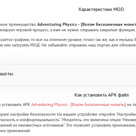
Характеристики MOD.
вное преимущество
Adventuring Physics - [Взлом Бесконечные моне
изируют игровой процесс, а вам не нужно открывать закрытые функции.
асается графики, то все на отличном уровне, точно так же, как и музыка.
ю или загрузить МОД. Не забывайте открывать наш портал для обновле
ншоты:
Как установить APK файл
 установить APK
Adventuring Physics - [Взлом Бесконечные монеты]
на т
рьте настройки безопасности: На вашем устройстве откройте "Настройки
пасность и конфиденциальность". Убедитесь, что включена опция "Неизве
жений из неизвестных источников". Это позволит установить приложени
ина приложений.