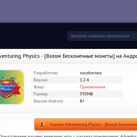
venturing Physics - [Взлом Бесконечные монеты] на Андр
Разработчик:
cocoborneo
Версия:
1.2.4
Жанр:
Приключения
Размер:
393MB
Версия Android:
8+
Скачать Adventuring Physics - [Взлом Бесконе
Представляем вашему вниманию игру с раздела приключения. Adventuri