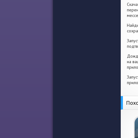
Скача
перен
месс
Найди
сохра
Запус
подтв
Дожди
на ва
прило
Запус
прило
Похо