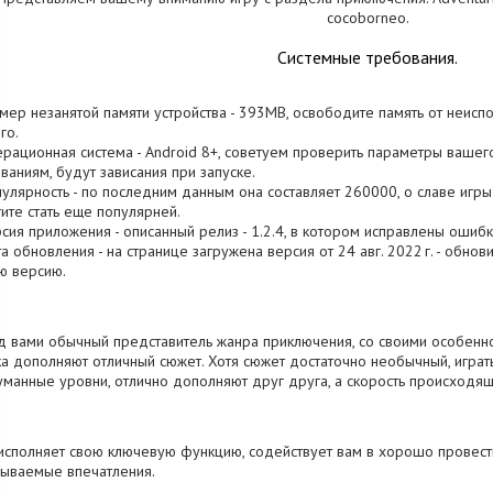
cocoborneo.
Системные требования.
змер незанятой памяти устройства - 393MB, освободите память от неис
го.
ерационная система - Android 8+, советуем проверить параметры вашего
ваниям, будут зависания при запуске.
пулярность - по последним данным она составляет 260000, о cлаве игры 
ите стать еще популярней.
рсия приложения - описанный релиз - 1.2.4, в котором исправлены ошибк
та обновления - на странице загружена версия от 24 авг. 2022 г. - обно
ю версию.
 вами обычный представитель жанра приключения, со своими особенно
а дополняют отличный сюжет. Хотя сюжет достаточно необычный, играт
манные уровни, отлично дополняют друг друга, а скорость происходящ
исполняет свою ключевую функцию, содействует вам в хорошо провес
ываемые впечатления.