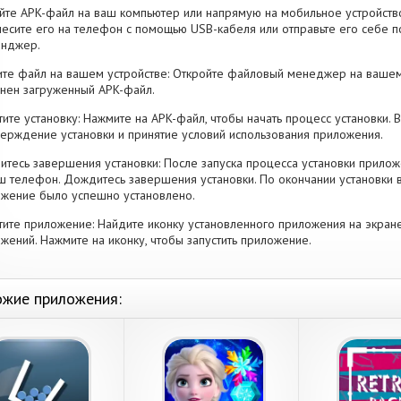
йте APK-файл на ваш компьютер или напрямую на мобильное устройство
есите его на телефон с помощью USB-кабеля или отправьте его себе п
енджер.
те файл на вашем устройстве: Откройте файловый менеджер на вашем
нен загруженный APK-файл.
тите установку: Нажмите на APK-файл, чтобы начать процесс установки.
ерждение установки и принятие условий использования приложения.
тесь завершения установки: После запуска процесса установки прилож
ш телефон. Дождитесь завершения установки. По окончании установки 
жение было успешно установлено.
тите приложение: Найдите иконку установленного приложения на экран
жений. Нажмите на иконку, чтобы запустить приложение.
жие приложения: