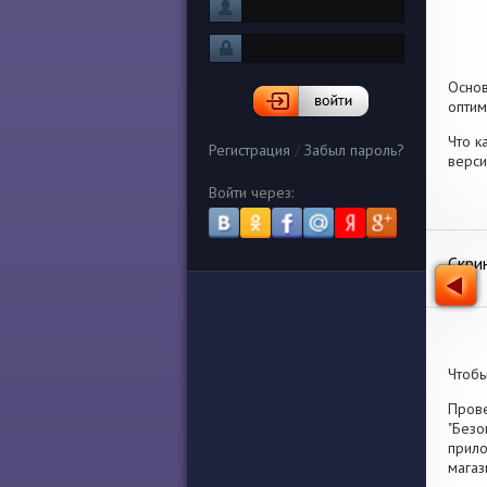
Осно
оптим
Что к
Регистрация
/
Забыл пароль?
верси
Войти через:
Скри
Чтобы
Прове
"Безо
прило
магаз