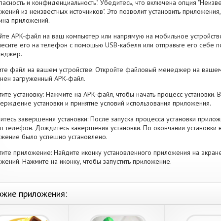
пасность и конфиденциальность". Убедитесь, что включена опция "Неизве
жений из неизвестных источников". Это позволит установить приложени
ина приложений.
йте APK-файл на ваш компьютер или напрямую на мобильное устройство
есите его на телефон с помощью USB-кабеля или отправьте его себе п
енджер.
те файл на вашем устройстве: Откройте файловый менеджер на вашем
нен загруженный APK-файл.
тите установку: Нажмите на APK-файл, чтобы начать процесс установки.
ерждение установки и принятие условий использования приложения.
тесь завершения установки: После запуска процесса установки прилож
ш телефон. Дождитесь завершения установки. По окончании установки 
жение было успешно установлено.
тите приложение: Найдите иконку установленного приложения на экран
жений. Нажмите на иконку, чтобы запустить приложение.
жие приложения: