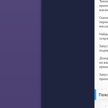
"Безо
прило
магаз
Скача
перен
месс
Найди
сохра
Запус
подтв
Дожди
на ва
прило
Запус
прило
Похо