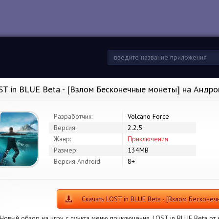
ST in BLUE Beta - [Взлом Бесконечные монеты] на Андр
Разработчик:
Volcano Force
Версия:
2.2.5
Жанр:
Приключения
Размер:
134MB
Версия Android:
8+
Скачать LOST in BLUE Beta - [Взлом Бесконе
Новый обзор на игру с пункта меню приключения. LOST in BLUE Beta от к