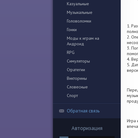
Казуальные
Музыкальные
Головоломки
1. Ра
Гонки
полно
2. Оп
Моды к играм на
несоо
Андроид
3. По
RPG
помог
4. Ве
Симуляторы
5. Да
Стратегии
верси
Викторины
Словесные
Перед
Спорт
музык
проду
Обратная связь
Игра 
впеча
Авторизация