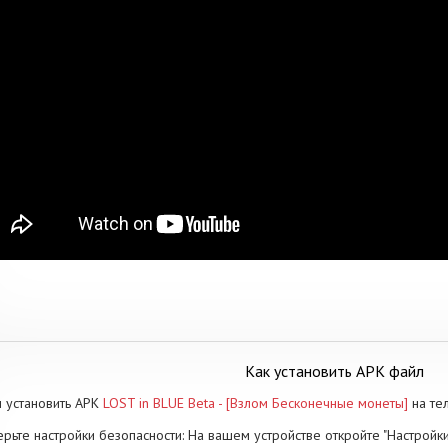
Как установить APK файл
 установить APK
LOST in BLUE Beta - [Взлом Бесконечные монеты]
на те
рьте настройки безопасности: На вашем устройстве откройте "Настройки