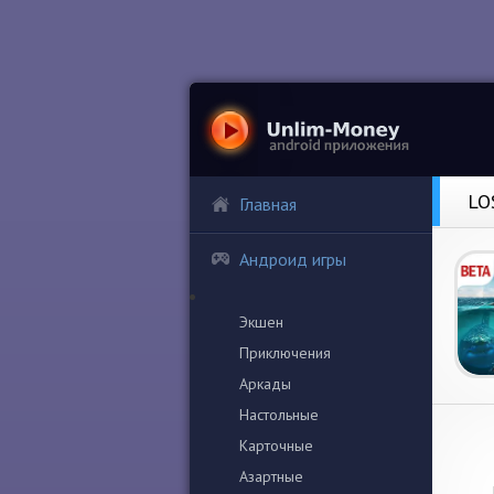
LO
Главная
Андроид игры
Экшен
Приключения
Аркады
Настольные
Карточные
Азартные