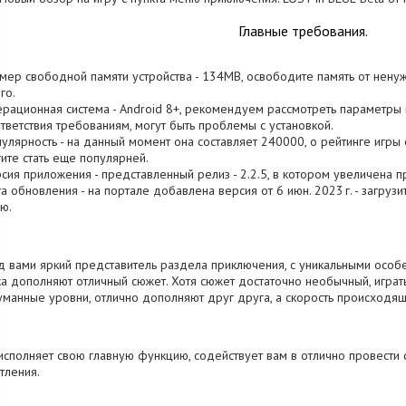
Главные требования.
змер свободной памяти устройства - 134MB, освободите память от нену
го.
ерационная система - Android 8+, рекомендуем рассмотреть параметры в
тветствия требованиям, могут быть проблемы с установкой.
пулярность - на данный момент она составляет 240000, о рейтинге игры 
ите стать еще популярней.
рсия приложения - представленный релиз - 2.2.5, в котором увеличена п
та обновления - на портале добавлена версия от 6 июн. 2023 г. - загруз
ю.
 вами яркий представитель раздела приключения, с уникальными особе
а дополняют отличный сюжет. Хотя сюжет достаточно необычный, играт
манные уровни, отлично дополняют друг друга, а скорость происходящ
исполняет свою главную функцию, содействует вам в отлично провест
тления.