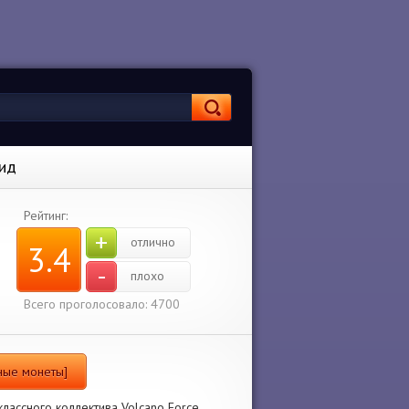
оид
Рейтинг:
+
отлично
3.4
-
плохо
Всего проголосовало: 4700
чные монеты]
лассного коллектива Volcano Force.