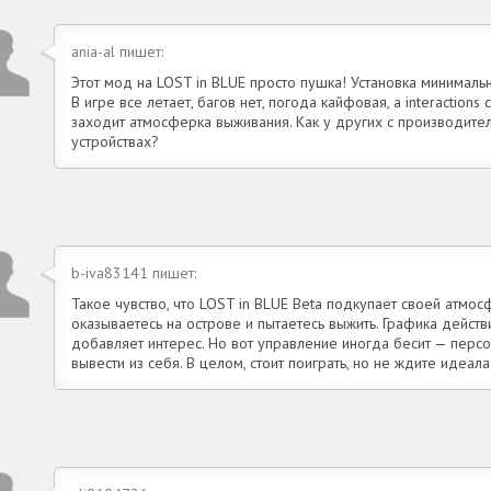
ania-al пишет:
Этот мод на LOST in BLUE просто пушка! Установка минимальна
В игре все летает, багов нет, погода кайфовая, а interaction
заходит атмосферка выживания. Как у других с производител
устройствах?
b-iva83141 пишет:
Такое чувство, что LOST in BLUE Beta подкупает своей атмо
оказываетесь на острове и пытаетесь выжить. Графика действ
добавляет интерес. Но вот управление иногда бесит — персо
вывести из себя. В целом, стоит поиграть, но не ждите идеала