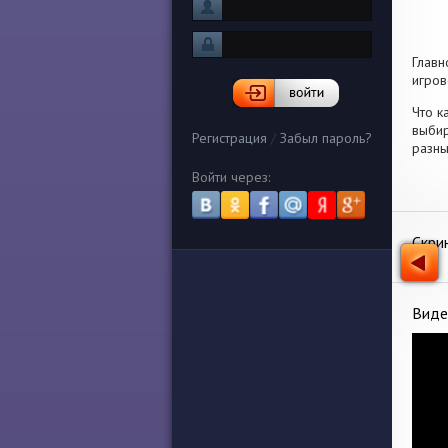
Главн
игров
Что к
выбир
Регистрация
/
Забыл пароль?
разны
Войти через:
Скри
Виде