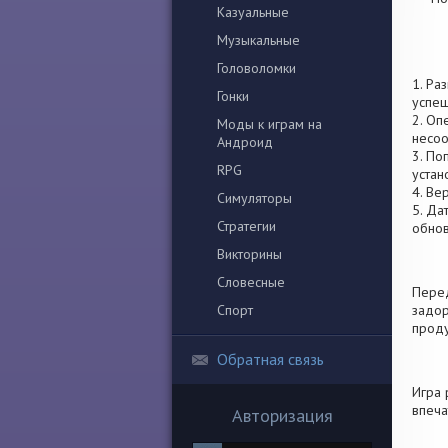
Казуальные
Музыкальные
Головоломки
1. Ра
Гонки
успеш
2. Оп
Моды к играм на
несоо
Андроид
3. По
RPG
устан
4. Ве
Симуляторы
5. Да
Стратегии
обно
Викторины
Словесные
Перед
Спорт
задор
проду
Обратная связь
Игра 
впеча
Авторизация