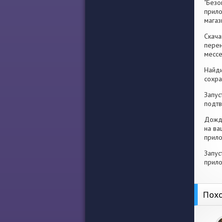
"Безо
прило
магаз
Скача
перен
месс
Найди
сохра
Запус
подтв
Дожди
на ва
прило
Запус
прило
Похо