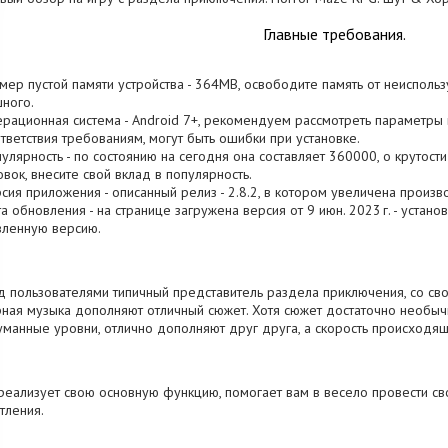
Главные требования.
змер пустой памяти устройства - 364MB, освободите память от неисполь
ного.
ерационная система - Android 7+, рекомендуем рассмотреть параметры 
тветствия требованиям, могут быть ошибки при установке.
пулярность - по состоянию на сегодня она составляет 360000, о крутост
овок, внесите свой вклад в популярность.
рсия приложения - описанный релиз - 2.8.2, в котором увеличена произв
та обновления - на странице загружена версия от 9 июн. 2023 г. - устан
вленную версию.
 пользователями типичный представитель раздела приключения, со сво
ная музыка дополняют отличный сюжет. Хотя сюжет достаточно необычн
манные уровни, отлично дополняют друг друга, а скорость происходящ
реализует свою основную функцию, помогает вам в весело провести с
тления.