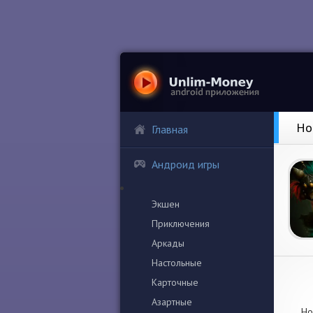
Ho
Главная
Андроид игры
Экшен
Приключения
Аркады
Настольные
Карточные
Азартные
Но