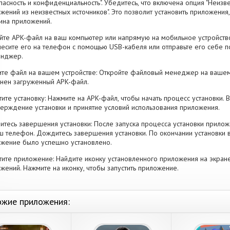
пасность и конфиденциальность". Убедитесь, что включена опция "Неизве
жений из неизвестных источников". Это позволит установить приложени
ина приложений.
йте APK-файл на ваш компьютер или напрямую на мобильное устройство
есите его на телефон с помощью USB-кабеля или отправьте его себе п
енджер.
те файл на вашем устройстве: Откройте файловый менеджер на вашем
нен загруженный APK-файл.
тите установку: Нажмите на APK-файл, чтобы начать процесс установки.
ерждение установки и принятие условий использования приложения.
тесь завершения установки: После запуска процесса установки прилож
ш телефон. Дождитесь завершения установки. По окончании установки 
жение было успешно установлено.
тите приложение: Найдите иконку установленного приложения на экран
жений. Нажмите на иконку, чтобы запустить приложение.
жие приложения: