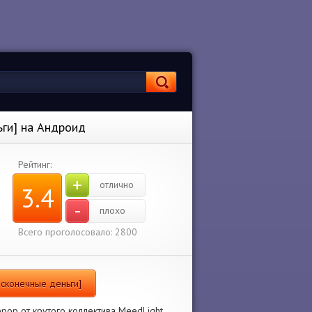
ьги] на Андроид
Рейтинг:
+
отлично
3.4
-
плохо
Всего проголосовало: 2800
есконечные деньги]
рор от крутого коллектива MeedLight.