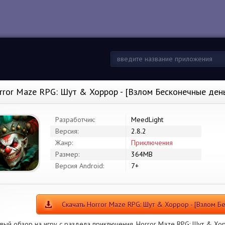
rror Maze RPG: Шут & Хоррор - [Взлом Бесконечные ден
Разработчик:
MeedLight
Версия:
2.8.2
Жанр:
Приключения
Размер:
364MB
Версия Android:
7+
Скачать Horror Maze RPG: Шут & Хоррор - [Взлом Б
вый обзор на игру с раздела приключения. Horror Maze RPG: Шут & Хор