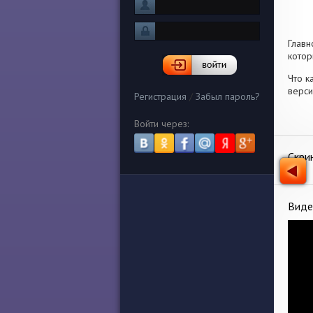
Главн
котор
Что к
верси
Регистрация
/
Забыл пароль?
Войти через:
Скри
Виде