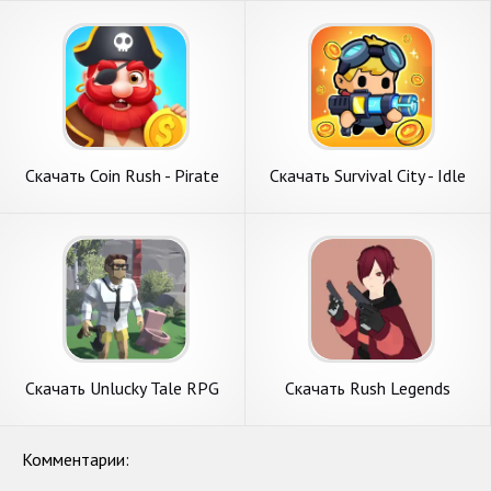
Андроид
Бесконечные деньги] APK на
Андроид
Скачать Coin Rush - Pirate
Скачать Survival City - Idle
Run [Взлом Много денег]
Game [Взлом Много денег]
APK на Андроид
APK на Андроид
Скачать Unlucky Tale RPG
Скачать Rush Legends
Survival [Взлом Бесконечные
Parkour PvP FPS [Взлом
деньги] APK на Андроид
Бесконечные деньги] APK на
Андроид
Комментарии: