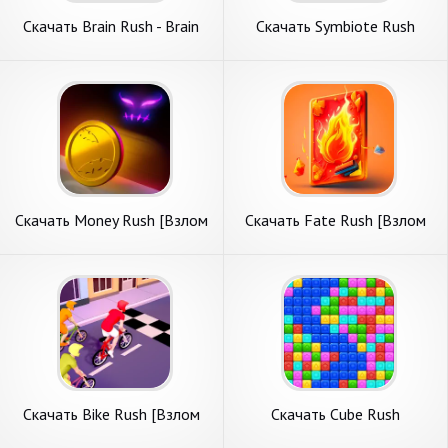
Скачать Brain Rush - Brain
Скачать Symbiote Rush
Hole Bang [Взлом
[Взлом Бесконечные
Бесконечные монеты] APK
монеты] APK на Андроид
на Андроид
Скачать Money Rush [Взлом
Скачать Fate Rush [Взлом
Бесконечные деньги] APK на
Бесконечные деньги] APK на
Андроид
Андроид
Скачать Bike Rush [Взлом
Скачать Cube Rush
Бесконечные деньги] APK на
Adventure [Взлом