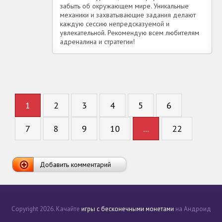
забыть об окружающем мире. Уникальные
механики и захватывающие задания делают
каждую сессию непредсказуемой и
увлекательной. Рекомендую всем любителям
адреналина и стратегии!
1
2
3
4
5
6
7
8
9
10
...
22
Добавить комментарий
Copyright 2026. Качайте
игры с бесконечными монетами
на Андроид