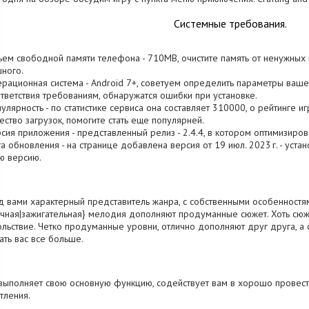
Системные требования.
ъем свободной памяти телефона - 710MB, очистите память от ненужных
ного.
ерационная система - Android 7+, советуем определить параметры вашего
тветствия требованиям, обнаружатся ошибки при установке.
пулярность - по статистике сервиса она составляет 310000, о рейтинге
ество загрузок, помогите стать еще популярней.
рсия приложения - представленный релиз - 2.4.4, в котором оптимизиро
та обновления - на странице добавлена версия от 19 июл. 2023 г. - уста
ю версию.
 вами характерный представитель жанра, с собственными особенностями
чная|зажигательная} мелодия дополняют продуманные сюжет. Хоть сюже
льствие. Четко продуманные уровни, отлично дополняют друг друга, а 
ать вас все больше.
выполняет свою основную функцию, содействует вам в хорошо провест
тления.