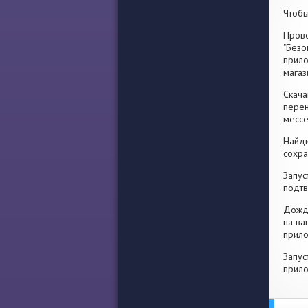
Чтобы
Прове
"Безо
прило
магаз
Скача
перен
месс
Найди
сохра
Запус
подтв
Дожди
на ва
прило
Запус
прило