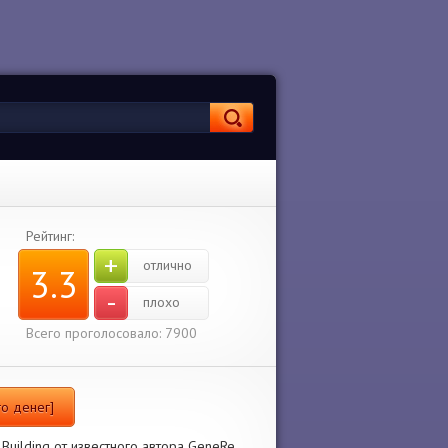
Рейтинг:
+
отлично
3.3
-
плохо
Всего проголосовало: 7900
го денег]
Building от известного автора GeneRe.