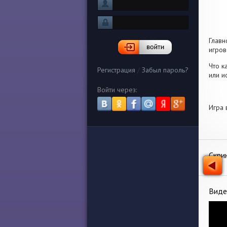
Главн
игров
Что к
Регистрация
/
Забыл пароль?
или и
Войти через:
Игра 
Скри
Виде