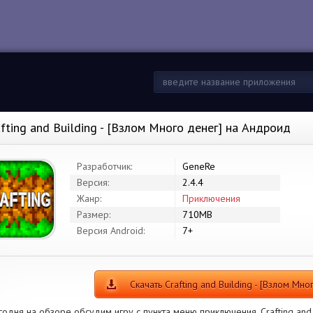
afting and Building - [Взлом Много денег] на Андроид
Разработчик:
GeneRe
Версия:
2.4.4
Жанр:
Приключения
Размер:
710MB
Версия Android:
7+
Скачать Crafting and Building - [Взлом Мно
годня на обзоре обсудим игру с пункта меню приключения. Crafting and 