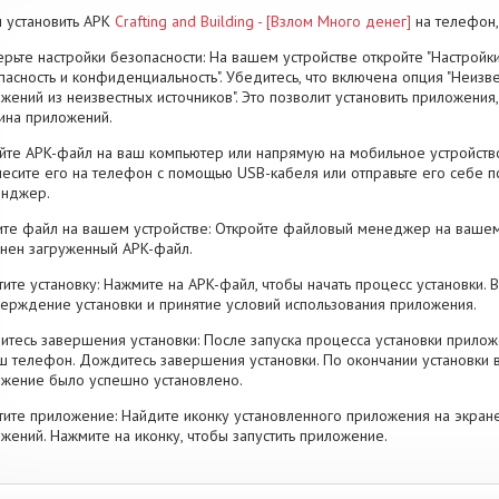
 установить APK
Crafting and Building - [Взлом Много денег]
на телефон,
рьте настройки безопасности: На вашем устройстве откройте "Настройки
пасность и конфиденциальность". Убедитесь, что включена опция "Неизве
жений из неизвестных источников". Это позволит установить приложени
ина приложений.
йте APK-файл на ваш компьютер или напрямую на мобильное устройство
есите его на телефон с помощью USB-кабеля или отправьте его себе п
енджер.
те файл на вашем устройстве: Откройте файловый менеджер на вашем
нен загруженный APK-файл.
тите установку: Нажмите на APK-файл, чтобы начать процесс установки.
ерждение установки и принятие условий использования приложения.
тесь завершения установки: После запуска процесса установки прилож
ш телефон. Дождитесь завершения установки. По окончании установки 
жение было успешно установлено.
тите приложение: Найдите иконку установленного приложения на экран
жений. Нажмите на иконку, чтобы запустить приложение.