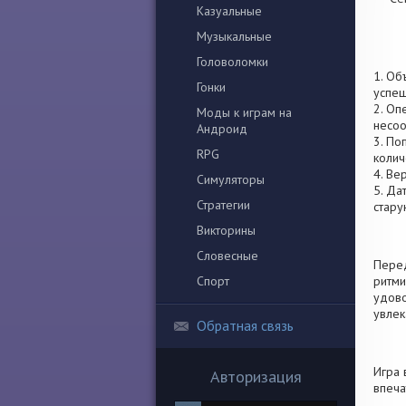
Казуальные
Музыкальные
Головоломки
1. Об
Гонки
успеш
2. Оп
Моды к играм на
несоо
Андроид
3. По
RPG
колич
4. Ве
Симуляторы
5. Да
Стратегии
стару
Викторины
Словесные
Перед
Спорт
ритми
удово
увлек
Обратная связь
Игра 
Авторизация
впеча