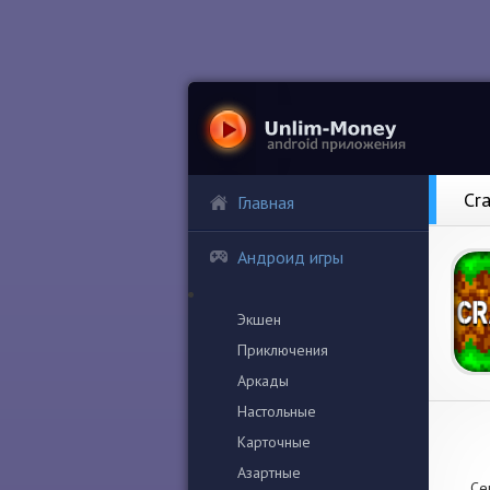
Cr
Главная
Андроид игры
Экшен
Приключения
Аркады
Настольные
Карточные
Азартные
Се