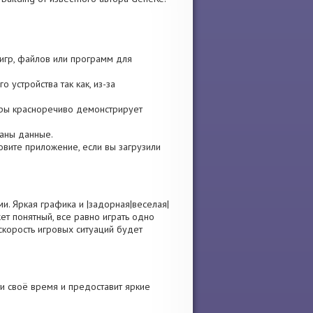
 игр, файлов или программ для
 устройства так как, из-за
 игры красноречиво демонстрирует
ваны данные.
новите приложение, если вы загрузили
. Яркая графика и |задорная|веселая|
т понятный, все равно играть одно
скорость игровых ситуаций будет
и своё время и предоставит яркие