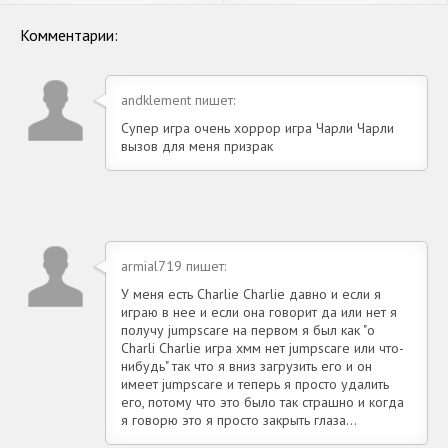
Бесконечные монеты] APK
Бесконечные монеты] APK
на Андроид
на Андроид
Комментарии:
andklement пишет:
Супер игра очень хоррор игра Чарли Чарли
вызов для меня призрак
armial719 пишет:
У меня есть Charlie Charlie давно и если я
играю в нее и если она говорит да или нет я
получу jumpscare на первом я был как "о
Charli Charlie игра хмм нет jumpscare или что-
нибудь" так что я вниз загрузить его и он
имеет jumpscare и теперь я просто удалить
его, потому что это было так страшно и когда
я говорю это я просто закрыть глаза...