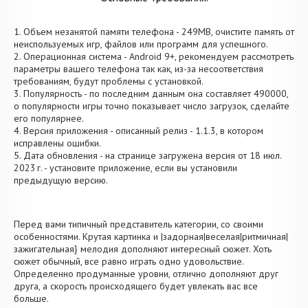
1. Объем незанятой памяти телефона - 249MB, очистите память от
неиспользуемых игр, файлов или программ для успешного.
2. Операционная система - Android 9+, рекомендуем рассмотреть
параметры вашего телефона так как, из-за несоответствия
требованиям, будут проблемы с установкой.
3. Популярность - по последним данным она составляет 490000,
о популярности игры точно показывает число загрузок, сделайте
его популярнее.
4. Версия приложения - описанный релиз - 1.1.3, в котором
исправлены ошибки.
5. Дата обновления - на странице загружена версия от 18 июл.
2023 г. - установите приложение, если вы установили
предыдущую версию.
Перед вами типичный представитель категории, со своими
особенностями. Крутая картинка и |задорная|веселая|ритмичная|
зажигательная} мелодия дополняют интересный сюжет. Хоть
сюжет обычный, все равно играть одно удовольствие.
Определенно продуманные уровни, отлично дополняют друг
друга, а скорость происходящего будет увлекать вас все
больше.