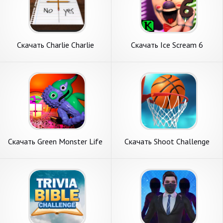
Скачать Charlie Charlie
Скачать Ice Scream 6
Challenge [Взлом
Friends: Charlie [Взлом
Бесконечные монеты] APK
Много денег] APK на
на Андроид
Андроид
Скачать Green Monster Life
Скачать Shoot Challenge
Challenge 4 [Взлом Много
Basketball [Взлом
монет] APK на Андроид
Бесконечные деньги] APK на
Андроид