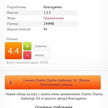
Разработчик:
Rzerogames
Версия:
1.1.3
Жанр:
Приключения
Размер:
249MB
Версия Android:
9+
Рейтинг:
+
отлично
4.4
-
плохо
Всего проголосовало: 8300
Скачать Charlie Charlie challenge 3d - [Взлом
Бесконечные деньги]
Новый обзор на игру с пункта меню приключения. Charlie Charlie
challenge 3d от крутого автора Rzerogames.
Основные требования.