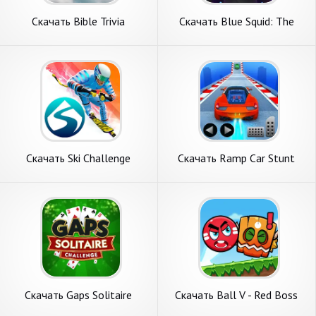
Скачать Bible Trivia
Скачать Blue Squid: The
Challenge [Взлом Много
Challenge [Взлом
монет] APK на Андроид
Бесконечные деньги] APK на
Андроид
Скачать Ski Challenge
Скачать Ramp Car Stunt
[Взлом Бесконечные
Challenge [Взлом
монеты] APK на Андроид
Бесконечные деньги] APK на
Андроид
Скачать Gaps Solitaire
Скачать Ball V - Red Boss
Challenge [Взлом
Challenge [Взлом