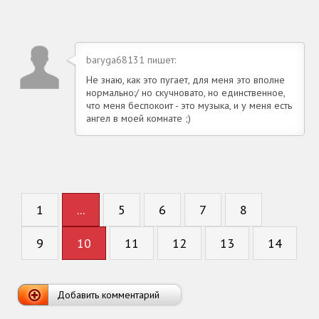
baryga68131 пишет:
Не знаю, как это пугает, для меня это вполне
нормально:/ но скучновато, но единственное,
что меня беспокоит - это музыка, и у меня есть
ангел в моей комнате ;)
1
...
5
6
7
8
9
10
11
12
13
14
Добавить комментарий