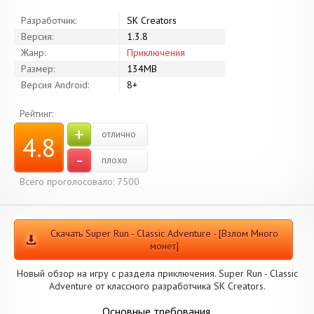
Разработчик:
SK Creators
Версия:
1.3.8
Жанр:
Приключения
Размер:
134MB
Версия Android:
8+
Рейтинг:
+
отлично
4.8
-
плохо
Всего проголосовало: 7500
Скачать Super Run - Classic Adventure - [Взлом Много
монет]
Новый обзор на игру с раздела приключения. Super Run - Classic
Adventure от классного разработчика SK Creators.
Основные требования.