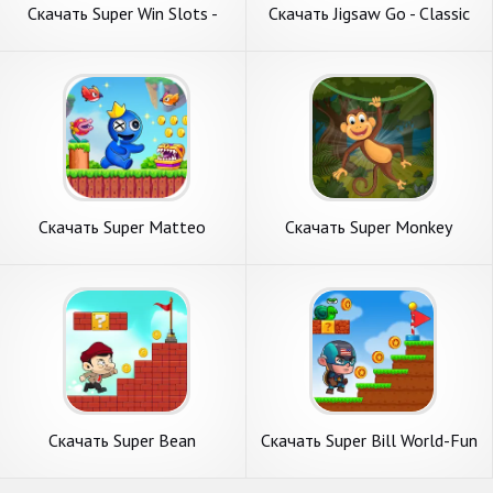
Скачать Super Win Slots -
Скачать Jigsaw Go - Classic
Vintage Slot [Взлом Много
Jigsaw Puz [Взлом Много
монет] APK на Андроид
монет] APK на Андроид
Скачать Super Matteo
Скачать Super Monkey
Adventure [Взлом Много
Adventure King [Взлом
денег] APK на Андроид
Много денег] APK на
Андроид
Скачать Super Bean
Скачать Super Bill World-Fun
Adventure: Run Game [Взлом
Adventure [Взлом
Бесконечные монеты] APK
Бесконечные деньги] APK на