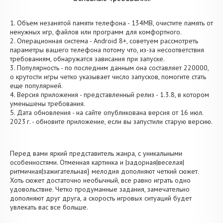
1. Объем незанятой памяти телефона - 134MB, очистите память от
ненужных игр, файлов или программ для комфортного.
2. Операционная система - Android 8+, советуем рассмотреть
параметры вашего телефона потому что, из-за несоответствия
требованиям, обнаружатся зависания при запуске.
3. Популярность - по последним данным она составляет 220000,
о крутости игры четко указывает число запусков, помогите стать
еще популярней.
4. Версия приложения - представленный релиз - 1.3.8, в котором
уменьшены требования.
5. Дата обновления - на сайте опубликована версия от 16 июл.
2023 г. - обновите приложение, если вы запустили старую версию.
Перед вами яркий представитель жанра, с уникальными
особенностями. Отменная картинка и |задорная|веселая|
ритмичная|зажигательная} мелодия дополняют четкий сюжет.
Хоть сюжет достаточно необычный, все равно играть одно
удовольствие. Четко продуманные задания, замечательно
дополняют друг друга, а скорость игровых ситуаций будет
увлекать вас все больше.