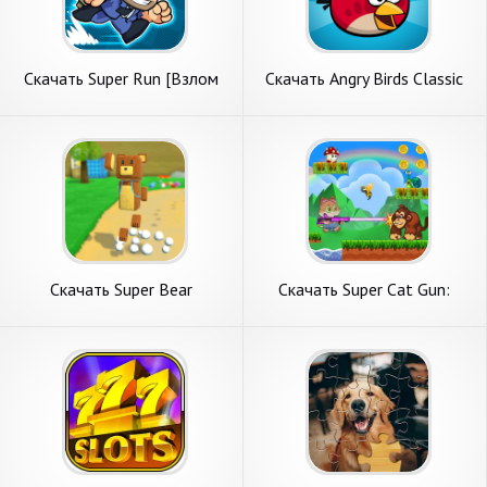
Скачать Super Run [Взлом
Скачать Angry Birds Classic
Много монет] APK на
[Взлом Много монет] APK
Андроид
на Андроид
Скачать Super Bear
Скачать Super Cat Gun:
Adventure [Взлом
Adventure World [Взлом
Бесконечные монеты] APK
Бесконечные деньги] APK на
на Андроид
Андроид