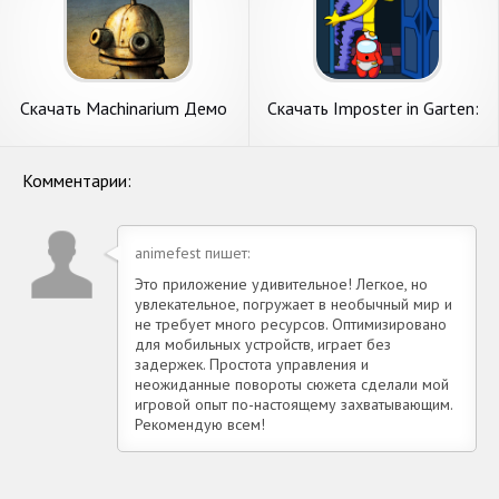
Скачать Machinarium Демо
Скачать Imposter in Garten:
[Взлом Бесконечные
100 Doors [Взлом Много
монеты] APK на Андроид
монет] APK на Андроид
Комментарии:
animefest пишет:
Это приложение удивительное! Легкое, но
увлекательное, погружает в необычный мир и
не требует много ресурсов. Оптимизировано
для мобильных устройств, играет без
задержек. Простота управления и
неожиданные повороты сюжета сделали мой
игровой опыт по-настоящему захватывающим.
Рекомендую всем!