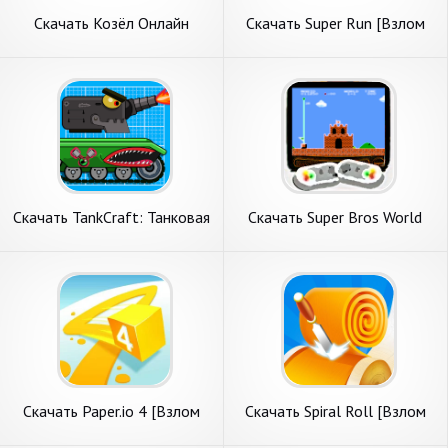
Скачать Козёл Онлайн
Скачать Super Run [Взлом
[Взлом Бесконечные
Много монет] APK на
монеты] APK на Андроид
Андроид
Скачать TankCraft: Танковая
Скачать Super Bros World
битва [Взлом Много монет]
(Collections) [Взлом Много
APK на Андроид
монет] APK на Андроид
Скачать Paper.io 4 [Взлом
Скачать Spiral Roll [Взлом
Много монет] APK на
Много денег] APK на
Андроид
Андроид