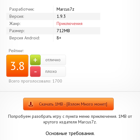
Разработчик:
Marcus7z
Версия:
1.9.3
Жанр:
Приключения
Размер:
712MB
Версия Android:
8+
Рейтинг:
+
отлично
3.8
-
плохо
Всего проголосовало: 1700
Скачать 1MB - [Взлом Много монет]
Попробуем разобрать игру с пункта меню приключения. 1MB от
крутого издателя Marcus7z.
Основные требования.