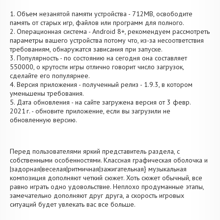
1. Объем незанятой памяти устройства - 712MB, освободите
память от старых игр, файлов или программ для полного.
2. Операционная система - Android 8+, рекомендуем рассмотреть
параметры вашего устройства потому что, из-за несоответствия
требованиям, обнаружатся зависания при запуске.
3. Популярность - по состоянию на сегодня она составляет
550000, о крутости игры отлично говорит число загрузок,
сделайте его популярнее.
4. Версия приложения - полученный релиз - 1.9.3, в котором
уменьшены требования.
5. Дата обновления - на сайте загружена версия от 3 февр.
2021 г. - обновите приложение, если вы загрузили не
обновленную версию.
Перед пользователями яркий представитель раздела, с
собственными особенностями. Классная графическая оболочка и
|задорная|веселая|ритмичная|зажигательная} музыкальная
композиция дополняют четкий сюжет. Хоть сюжет обычный, все
равно играть одно удовольствие. Неплохо продуманные этапы,
замечательно дополняют друг друга, а скорость игровых
ситуаций будет увлекать вас все больше.