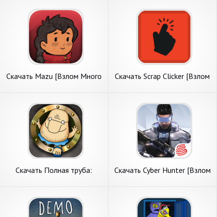
Скачать Mazu [Взлом Много
Скачать Scrap Clicker [Взлом
монет] APK на Андроид
Много монет] APK на
Андроид
Скачать Полная труба:
Скачать Cyber Hunter [Взлом
Приключения Дяди [Взлом
Много монет] APK на
Бесконечные деньги] APK на
Андроид
Андроид