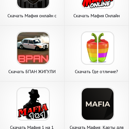
Скачать Мафия онлайн с
Скачать Мафия Онлайн
видеочатом [Взлом
[Взлом Бесконечные деньги]
Бесконечные деньги] APK на
APK на Андроид
Андроид
Скачать БПАН ЖИГУЛИ
Скачать Где отличие?
АВТОВАЗ ОНЛАЙН [Взлом
(Онлайн) [Взлом Много
Много денег] APK на
денег] APK на Андроид
Андроид
Скачать Мафия 1 на 1
Скачать Мафия: Карты для