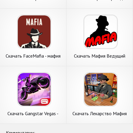
[Взлом Много монет] APK
игры / Mafia [Взлом Много
на Андроид
денег] APK на Андроид
Скачать FaceMafia - мафия
Скачать Мафия Ведущий
онлайн по ви [Взлом
[Взлом Бесконечные
Бесконечные монеты] APK
монеты] APK на Андроид
на Андроид
Скачать Gangstar Vegas -
Скачать Лекарство Мафия
Мафия в игре [Взлом
3д Сорняк Игры [Взлом
Бесконечные монеты] APK
Много денег] APK на
на Андроид
Андроид
Комментарии: