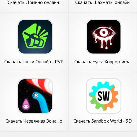
Скачать Домино онлайн:
Скачать Шахматы онлайн
классика, козел [Взлом
[Взлом Много денег] APK на
Бесконечные деньги] APK на
Андроид
Андроид
Скачать Танки Онлайн - PVP
Скачать Eyes: Хоррор-игра
шутер [Взлом Много монет]
онлайн [Взлом Бесконечные
APK на Андроид
деньги] APK на Андроид
Скачать Червячная Зона .io
Скачать Sandbox World - 3D
Онлайн Игра [Взлом
Песочница [Взлом Много
Бесконечные деньги] APK на
денег] APK на Андроид