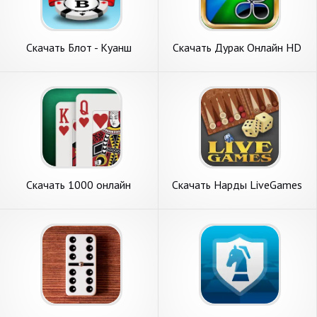
Скачать Блот - Куанш
Скачать Дурак Онлайн HD
Онлайн [Взлом Бесконечные
[Взлом Много монет] APK
монеты] APK на Андроид
на Андроид
Скачать 1000 онлайн
Скачать Нарды LiveGames
[Взлом Бесконечные деньги]
онлайн [Взлом Бесконечные
APK на Андроид
деньги] APK на Андроид