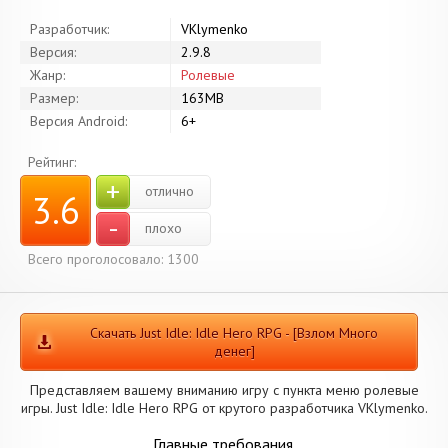
Разработчик:
VKlymenko
Версия:
2.9.8
Жанр:
Ролевые
Размер:
163MB
Версия Android:
6+
Рейтинг:
+
отлично
3.6
-
плохо
Всего проголосовало: 1300
Скачать Just Idle: Idle Hero RPG - [Взлом Много
денег]
Представляем вашему вниманию игру с пункта меню ролевые
игры. Just Idle: Idle Hero RPG от крутого разработчика VKlymenko.
Главные требования.