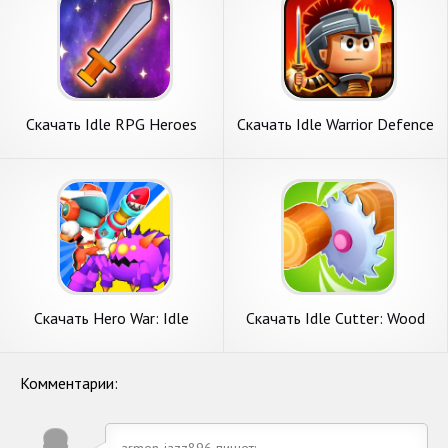
Скачать Idle RPG Heroes
Скачать Idle Warrior Defence
AFK [Взлом Много монет]
RPG [Взлом Много денег]
APK на Андроид
APK на Андроид
Скачать Hero War: Idle
Скачать Idle Cutter: Wood
Defense [Взлом
Slice [Взлом Много денег]
Бесконечные монеты] APK
APK на Андроид
на Андроид
Комментарии:
armen-jazz896 пишет: