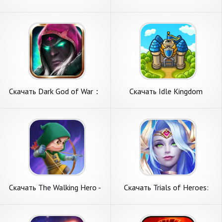
Demon King [Взлом
Hero & Arena [Взлом
Бесконечные монеты] APK
Бесконечные деньги] APK на
на Андроид
Андроид
Скачать Dark God of War：
Скачать Idle Kingdom
Idle AFK RPG [Взлом Много
Defense [Взлом Много
денег] APK на Андроид
денег] APK на Андроид
Скачать The Walking Hero -
Скачать Trials of Heroes:
Idle RPG MMO [Взлом
Idle RPG [Взлом
Много монет] APK на
Бесконечные монеты] APK
Андроид
на Андроид