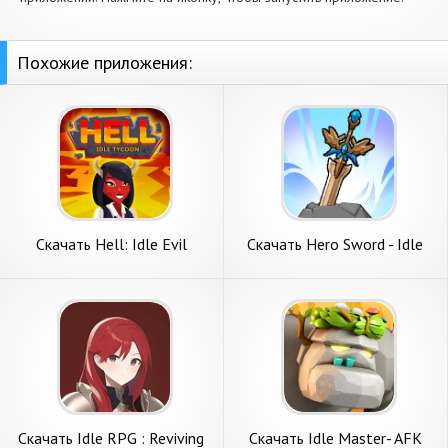
Похожие приложения:
Скачать Hell: Idle Evil
Скачать Hero Sword - Idle
Tycoon Sim [Взлом Много
RPG [Взлом Много денег]
денег] APK на Андроид
APK на Андроид
Скачать Idle RPG : Reviving
Скачать Idle Master- AFK