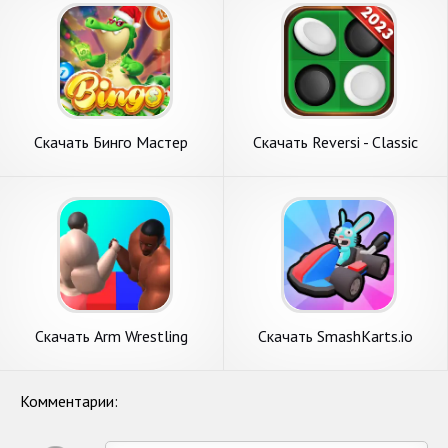
на Андроид
Скачать Бинго Мастер
Скачать Reversi - Classic
[Взлом Много денег] APK на
Reversi Game [Взлом Много
Андроид
денег] APK на Андроид
Скачать Arm Wrestling
Скачать SmashKarts.io
Master [Взлом Бесконечные
[Взлом Много денег] APK на
деньги] APK на Андроид
Андроид
Комментарии: