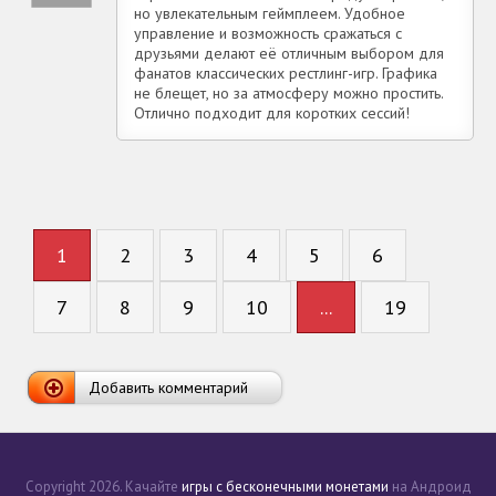
но увлекательным геймплеем. Удобное
управление и возможность сражаться с
друзьями делают её отличным выбором для
фанатов классических рестлинг-игр. Графика
не блещет, но за атмосферу можно простить.
Отлично подходит для коротких сессий!
1
2
3
4
5
6
7
8
9
10
...
19
Добавить комментарий
Copyright 2026. Качайте
игры с бесконечными монетами
на Андроид