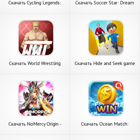
Скачать Cycling Legends:
Скачать Soccer Star: Dream
Team Manager [Взлом Много
Soccer Game [Взлом
денег] APK на Андроид
Бесконечные монеты] APK
на Андроид
Скачать World Wrestling
Скачать Hide and Seek game
Trivia [Взлом Много денег]
- Hide out [Взлом Много
APK на Андроид
денег] APK на Андроид
Скачать NoMercy Origin -
Скачать Ocean Match:
RPG Game [Взлом Много
заработать монеты [Взлом
денег] APK на Андроид
Бесконечные монеты] APK