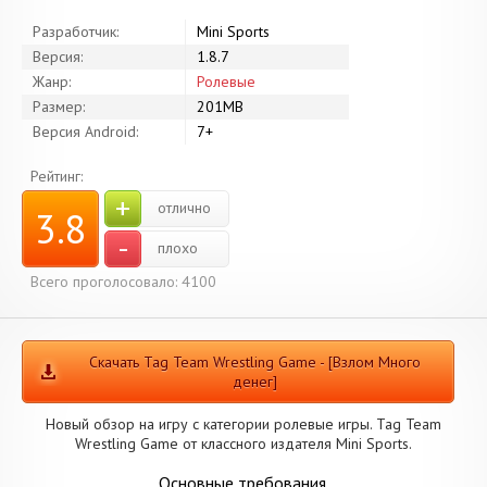
Разработчик:
Mini Sports
Версия:
1.8.7
Жанр:
Ролевые
Размер:
201MB
Версия Android:
7+
Рейтинг:
+
отлично
3.8
-
плохо
Всего проголосовало: 4100
Скачать Tag Team Wrestling Game - [Взлом Много
денег]
Новый обзор на игру с категории ролевые игры. Tag Team
Wrestling Game от классного издателя Mini Sports.
Основные требования.