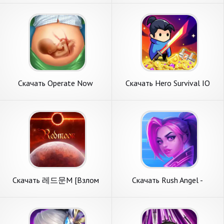
монет] APK на Андроид
на Андроид
Скачать Operate Now
Скачать Hero Survival IO
Hospital - Surgery [Взлом
[Взлом Много монет] APK
Много монет] APK на
на Андроид
Андроид
Скачать 레드문M [Взлом
Скачать Rush Angel -
Много монет] APK на
Roguelike RPG [Взлом
Андроид
Бесконечные деньги] APK на
Андроид