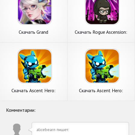
Скачать Grand
Скачать Rogue Ascension:
Sanctuary:Troth of Angel
Roguelike RPG [Взлом
[Взлом Много монет] APK
Бесконечные монеты] APK
на Андроид
на Андроид
Скачать Ascent Hero:
Скачать Ascent Hero:
Roguelike Shooter [Взлом
Roguelike Shooter [Взлом
Бесконечные деньги] APK на
Много монет] APK на
Андроид
Андроид
Комментарии:
alicebearn пишет: