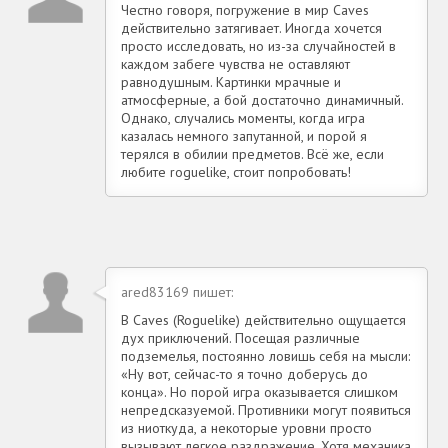
Честно говоря, погружение в мир Caves
действительно затягивает. Иногда хочется
просто исследовать, но из-за случайностей в
каждом забеге чувства не оставляют
равнодушным. Картинки мрачные и
атмосферные, а бой достаточно динамичный.
Однако, случались моменты, когда игра
казалась немного запутанной, и порой я
терялся в обилии предметов. Всё же, если
любите roguelike, стоит попробовать!
ared83169 пишет:
В Caves (Roguelike) действительно ощущается
дух приключений. Посещая различные
подземелья, постоянно ловишь себя на мысли:
«Ну вот, сейчас-то я точно доберусь до
конца». Но порой игра оказывается слишком
непредсказуемой. Противники могут появиться
из ниоткуда, а некоторые уровни просто
вызывают легкое раздражение. Хотя механика