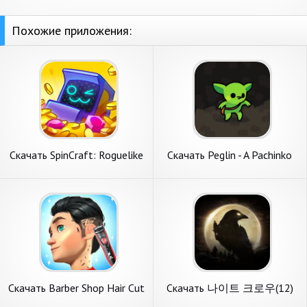
Похожие приложения:
Скачать SpinCraft: Roguelike
Скачать Peglin - A Pachinko
[Взлом Много денег] APK на
Roguelike [Взлом
Андроид
Бесконечные монеты] APK
на Андроид
Скачать Barber Shop Hair Cut
Скачать 나이트 크로우(12)
Sim Games [Взлом Много
[Взлом Много монет] APK