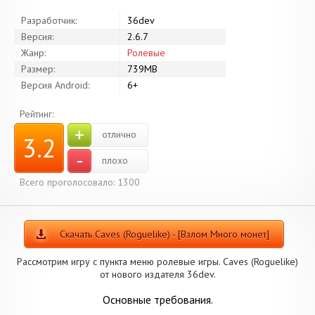
Разработчик:
36dev
Версия:
2.6.7
Жанр:
Ролевые
Размер:
739MB
Версия Android:
6+
Рейтинг:
+
отлично
3.2
-
плохо
Всего проголосовало: 1300
Скачать Caves (Roguelike) - [Взлом Много монет]
Рассмотрим игру с пункта меню ролевые игры. Caves (Roguelike)
от нового издателя 36dev.
Основные требования.