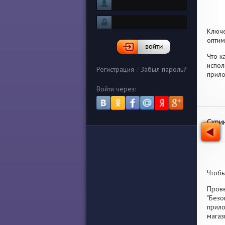
Ключ
оптим
Что к
испол
Регистрация
/
Забыл пароль?
прило
Войти через:
Скри
Чтобы
Прове
"Безо
прило
магаз