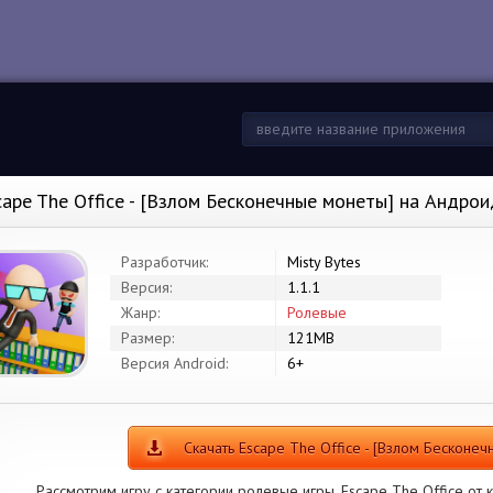
cape The Office - [Взлом Бесконечные монеты] на Андрои
Разработчик:
Misty Bytes
Версия:
1.1.1
Жанр:
Ролевые
Размер:
121MB
Версия Android:
6+
Скачать Escape The Office - [Взлом Бесконе
Рассмотрим игру с категории ролевые игры. Escape The Office от к