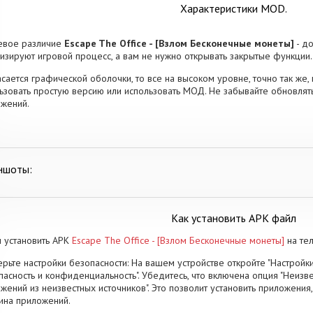
Характеристики MOD.
евое различие
Escape The Office - [Взлом Бесконечные монеты]
- д
изируют игровой процесс, а вам не нужно открывать закрытые функции.
асается графической оболочки, то все на высоком уровне, точно так же, 
ьзовать простую версию или использовать МОД. Не забывайте обновлят
жений.
ншоты:
Как установить APK файл
 установить APK
Escape The Office - [Взлом Бесконечные монеты]
на те
рьте настройки безопасности: На вашем устройстве откройте "Настройки
пасность и конфиденциальность". Убедитесь, что включена опция "Неизве
жений из неизвестных источников". Это позволит установить приложени
ина приложений.