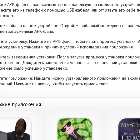
йте APK-файл на ваш компьютер или напрямую на мобильное устройство
есите его на телефон с помощью USB-кабеля или отправьте его себе п
енджер.
те файл на вашем устройстве: Откройте файловый менеджер на вашем
нен загруженный APK-файл.
тите установку: Нажмите на APK-файл, чтобы начать процесс установки.
ерждение установки и принятие условий использования приложения.
тесь завершения установки: После запуска процесса установки прилож
ш телефон. Дождитесь завершения установки. По окончании установки 
жение было успешно установлено.
тите приложение: Найдите иконку установленного приложения на экран
жений. Нажмите на иконку, чтобы запустить приложение.
жие приложения: