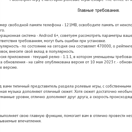
Главные требования.
змер свободной памяти телефона - 121MB, освободите память от неисп
го.
ерационная система - Android 6+, советуем рассмотреть параметры вашег
тветствия требованиям, могут быть ошибки при установке.
пулярность - по состоянию на сегодня она составляет 470000, о рейтин
овок, внесите свой вклад в популярность.
рсия приложения - текущий релиз - 1.1.1, в котором уменьшены требован
та обновления - на сайте опубликована версия от 10 мая 2023 г. - обно
ю версию.
 вами типичный представитель раздела ролевые игры, с собственными 
ная музыка дополняют отличный сюжет. Хотя сюжет достаточно необычн
манные уровни, отлично дополняют друг друга, а скорость происходящ
выполняет свою главную функцию, помогает вам в отлично провести не
ываемые впечатления.