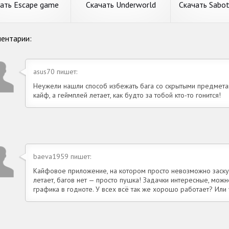
ания. 1. Объем
ать Escape game
Скачать Underworld
Скачать Sabot
pyNewYear 2023
Office: Story game
Office [Взл
лом Бесконечные
[Взлом Бесконечные
монет] APK н
и] APK на Андроид
монеты] APK на
ть Escape game
Скачать Underworld
Скачать Sabo
ентарии:
Андроид
yNewYear 2023
Office: Story game
Main Office [
буем разобрать игру
Сегодня на обзоре
Попробуем разо
ом Бесконечные
[Взлом Бесконечные
Много монет]
ела приключения.
обсудим игру с раздела
с пункта меню э
и] APK на
монеты] APK на
Андроид
e game
приключения. Underworld
Sabotage: Main O
asus70 пишет:
оид
Андроид
NewYear 2023 от
Office: Story game от
популярного из
вого автора Room's
крутого разработчика Buff
Ararat Games. Г
Неужели нашли способ избежать бага со скрытыми предмета
 Системные
Studio (Story Games, Calm
требования. 1. 
подробнее
кайф, а геймплей летает, как будто за тобой кто-то гонится!
подробнее
подробн
ания. 1.
Games).
незанятой
baeva1959 пишет:
Кайфовое приложение, на котором просто невозможно заскуч
летает, багов нет — просто пушка! Задачки интересные, мож
графика в годноте. У всех всё так же хорошо работает? Или 