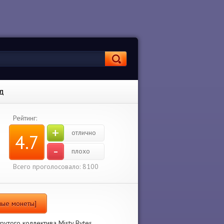
д
Рейтинг:
+
отлично
4.7
-
плохо
Всего проголосовало: 8100
чные монеты]
рутого коллектива Misty Bytes.