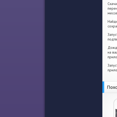
Скача
перен
месс
Найди
сохра
Запус
подтв
Дожди
на ва
прило
Запус
прило
Похо