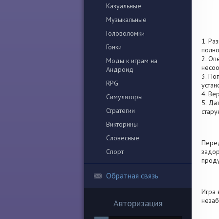
Казуальные
Музыкальные
Головоломки
1. Ра
Гонки
полно
2. Оп
Моды к играм на
несоо
Андроид
3. По
RPG
устан
4. Ве
Симуляторы
5. Да
Стратегии
стару
Викторины
Словесные
Перед
Спорт
задор
проду
Обратная связь
Игра 
незаб
Авторизация