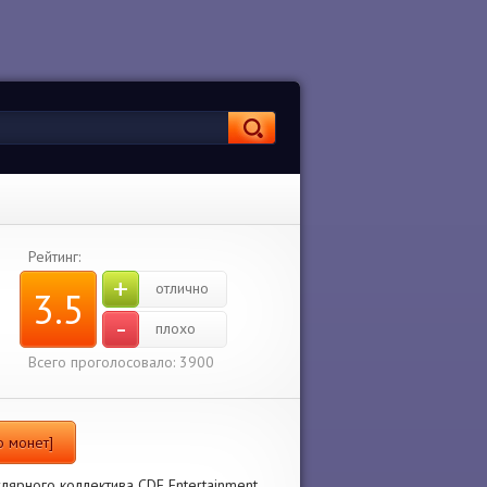
Рейтинг:
+
отлично
3.5
-
плохо
Всего проголосовало: 3900
о монет]
лярного коллектива CDE Entertainment.