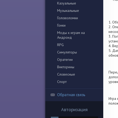
Казуальные
Музыкальные
Головоломки
1. Об
Гонки
2. Оп
несоо
Моды к играм на
3. По
Андроид
устан
RPG
4. Ве
5. Да
Симуляторы
обно
Стратегии
Викторины
Перед
Словесные
допол
Спорт
уровн
Обратная связь
Игра 
полож
Авторизация