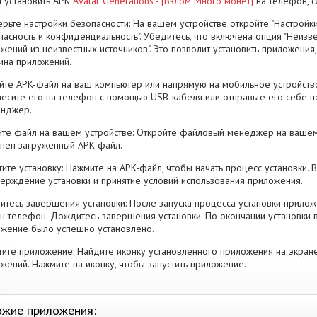
 установить APK
Avatar Generations - [Взлом Много монет]
на телефон, 
рьте настройки безопасности: На вашем устройстве откройте "Настройки
пасность и конфиденциальность". Убедитесь, что включена опция "Неизве
жений из неизвестных источников". Это позволит установить приложени
ина приложений.
йте APK-файл на ваш компьютер или напрямую на мобильное устройство
есите его на телефон с помощью USB-кабеля или отправьте его себе п
енджер.
те файл на вашем устройстве: Откройте файловый менеджер на вашем
нен загруженный APK-файл.
тите установку: Нажмите на APK-файл, чтобы начать процесс установки.
ерждение установки и принятие условий использования приложения.
тесь завершения установки: После запуска процесса установки прилож
ш телефон. Дождитесь завершения установки. По окончании установки 
жение было успешно установлено.
тите приложение: Найдите иконку установленного приложения на экран
жений. Нажмите на иконку, чтобы запустить приложение.
жие приложения: