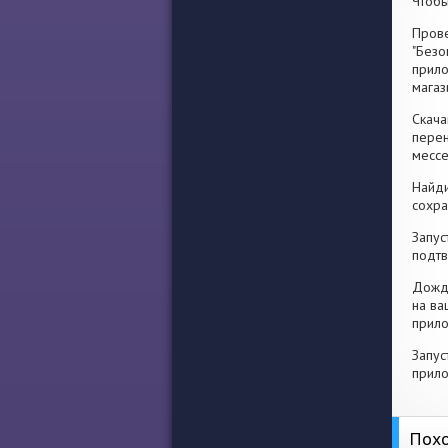
Чтобы
Прове
"Безо
прило
магаз
Скача
перен
месс
Найди
сохра
Запус
подтв
Дожди
на ва
прило
Запус
прило
Похо