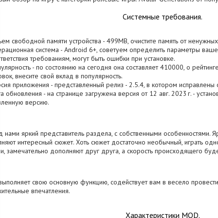
Системные требования.
ъем свободной памяти устройства - 499MB, очистите память от ненужных
ерационная система - Android 6+, советуем определить параметры вашег
тветствия требованиям, могут быть ошибки при установке.
пулярность - по состоянию на сегодня она составляет 410000, о рейтинг
овок, внесите свой вклад в популярность.
рсия приложения - представленный релиз - 2.5.4, в котором исправлены
та обновления - на странице загружена версия от 12 авг. 2023 г. - устан
вленную версию.
 нами яркий представитель раздела, с собственными особенностями. Я
няют интересный сюжет. Хоть сюжет достаточно необычный, играть од
и, замечательно дополняют друг друга, а скорость происходящего буде
выполняет свою основную функцию, содействует вам в весело провести
ительные впечатления.
Характеристики MOD.