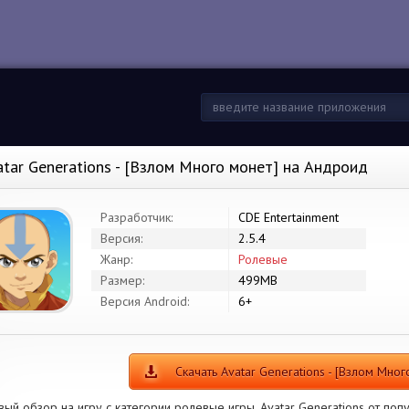
atar Generations - [Взлом Много монет] на Андроид
Разработчик:
CDE Entertainment
Версия:
2.5.4
Жанр:
Ролевые
Размер:
499MB
Версия Android:
6+
Скачать Avatar Generations - [Взлом Мног
ый обзор на игру с категории ролевые игры. Avatar Generations от попу