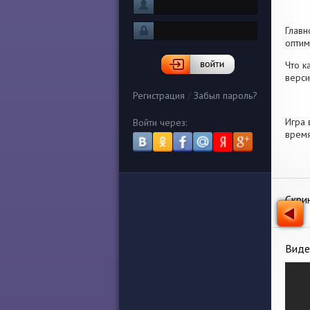
Главн
оптим
Что к
верси
Регистрация
/
Забыл пароль?
Игра 
Войти через:
время
Скри
Виде