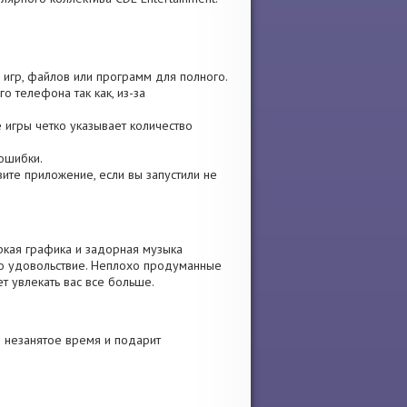
 игр, файлов или программ для полного.
о телефона так как, из-за
е игры четко указывает количество
 ошибки.
овите приложение, если вы запустили не
ркая графика и задорная музыка
но удовольствие. Неплохо продуманные
т увлекать вас все больше.
 незанятое время и подарит