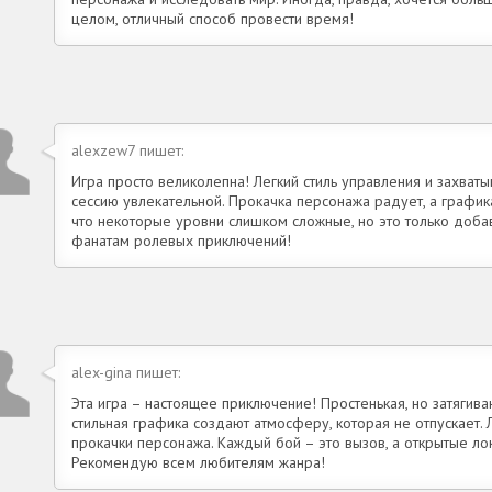
целом, отличный способ провести время!
alexzew7 пишет:
Игра просто великолепна! Легкий стиль управления и захва
сессию увлекательной. Прокачка персонажа радует, а график
что некоторые уровни слишком сложные, но это только доб
фанатам ролевых приключений!
alex-gina пишет:
Эта игра – настоящее приключение! Простенькая, но затягив
стильная графика создают атмосферу, которая не отпускает
прокачки персонажа. Каждый бой – это вызов, а открытые л
Рекомендую всем любителям жанра!