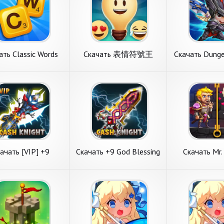
ать Classic Words
Скачать 表情符號王
Скачать Dunge
Solo [Взлом
[Взлом Много денег]
[Взлом Мног
онечные деньги]
APK на Андроид
APK на Ан
K на Андроид
ть Classic Words
Скачать 表情符號王
Скачать Dung
[Взлом
[Взлом Много денег]
Knight [Взло
тавляем вашему
Сегодня на обзоре
Сегодня на обз
нечные деньги]
APK на Андроид
денег] APK на
ию игру с пункта
обсудим игру с пункта
обсудим игру с 
на Андроид
Андроид
словесные игры.
меню викторины. 表情符號
меню симулятор
c Words Solo от
王 от известного
Dungeon Knight 
о коллектива Lulo
коллектива BRAVE KNIGHT.
известного раз
 Основные
Главные требования. 1.
mobirix. Основн
подробнее
подробнее
подробн
ания. 1.
Объем свободной
требования. 1. 
ачать [VIP] +9
Скачать +9 God Blessing
Скачать Mr.
sing Cash Knight
Cash Knight [Взлом
Пазлы с бу
лом Бесконечные
Много денег] APK на
[Взлом Мног
онеты] APK на
Андроид
APK на Ан
ть [VIP] +9
Скачать +9 God
Скачать Mr. Kn
Андроид
ing Cash Knight
Blessing Cash Knight
Пазлы с була
ня на обзоре
Представляем вашему
Рассмотрим игру
ом Бесконечные
[Взлом Много денег]
[Взлом Много
м игру с категории
вниманию игру с раздела
меню головоломк
ты] APK на
APK на Андроид
APK на Андр
е игры. [VIP] +9
ролевые игры. +9 God
Knight: Пазлы с
оид
ng Cash Knight от
Blessing Cash Knight от
от классного