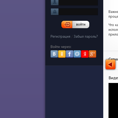
Важн
проце
Что к
испол
прило
Регистрация
/
Забыл пароль?
Войти через:
Скри
Виде