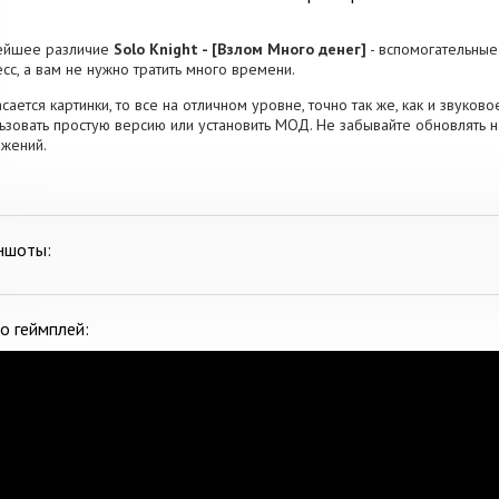
ейшее различие
Solo Knight - [Взлом Много денег]
- вспомогательные
сс, а вам не нужно тратить много времени.
асается картинки, то все на отличном уровне, точно так же, как и звуко
ьзовать простую версию или установить МОД. Не забывайте обновлять н
жений.
ншоты:
о геймплей: