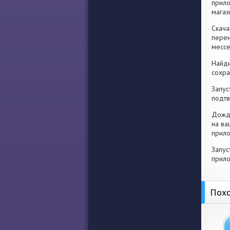
прило
магаз
Скача
перен
месс
Найди
сохра
Запус
подтв
Дожди
на ва
прило
Запус
прило
Похо