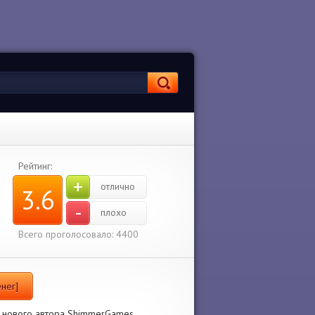
Рейтинг:
+
отлично
3.6
-
плохо
Всего проголосовало: 4400
енег]
т нового автора ShimmerGames.