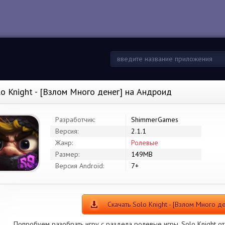
lo Knight - [Взлом Много денег] на Андроид
Разработчик:
ShimmerGames
Версия:
2.1.1
Жанр:
Ролевые
Размер:
149MB
Версия Android:
7+
Скачать Solo Knight - [Взлом Много д
Попробуем разобрать игру с раздела ролевые игры. Solo Knight о