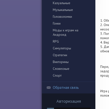
Казуальные
Музыкальные
Головоломки
1. Об
Гонки
2. Оп
несоо
Моды к играм на
3. По
Андроид
помог
RPG
4. Ве
5. Да
Симуляторы
обно
Стратегии
Викторины
Перед
Словесные
задор
Спорт
проду
Обратная связь
Игра 
полож
Авторизация