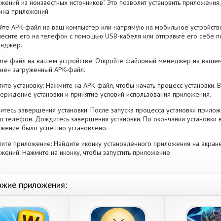
жений из неизвестных источников". Это позволит установить приложени
ина приложений.
йте APK-файл на ваш компьютер или напрямую на мобильное устройство
есите его на телефон с помощью USB-кабеля или отправьте его себе п
енджер.
те файл на вашем устройстве: Откройте файловый менеджер на вашем
нен загруженный APK-файл.
тите установку: Нажмите на APK-файл, чтобы начать процесс установки.
ерждение установки и принятие условий использования приложения.
тесь завершения установки: После запуска процесса установки прилож
ш телефон. Дождитесь завершения установки. По окончании установки 
жение было успешно установлено.
тите приложение: Найдите иконку установленного приложения на экран
жений. Нажмите на иконку, чтобы запустить приложение.
жие приложения: