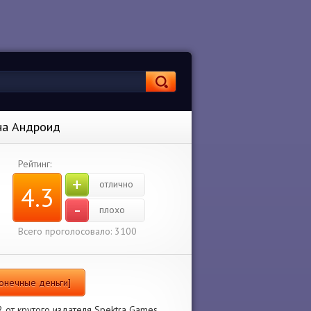
 на Андроид
Рейтинг:
+
отлично
4.3
-
плохо
Всего проголосовало: 3100
сконечные деньги]
2 от крутого издателя Spektra Games.