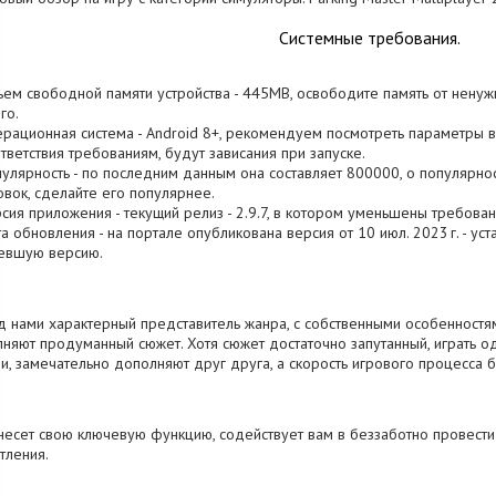
Системные требования.
ъем свободной памяти устройства - 445MB, освободите память от ненуж
го.
ерационная система - Android 8+, рекомендуем посмотреть параметры в
тветствия требованиям, будут зависания при запуске.
пулярность - по последним данным она составляет 800000, о популярнос
овок, сделайте его популярнее.
рсия приложения - текущий релиз - 2.9.7, в котором уменьшены требован
та обновления - на портале опубликована версия от 10 июл. 2023 г. - ус
евшую версию.
 нами характерный представитель жанра, с собственными особенностям
няют продуманный сюжет. Хотя сюжет достаточно запутанный, играть 
и, замечательно дополняют друг друга, а скорость игрового процесса б
несет свою ключевую функцию, содействует вам в беззаботно провести
тления.