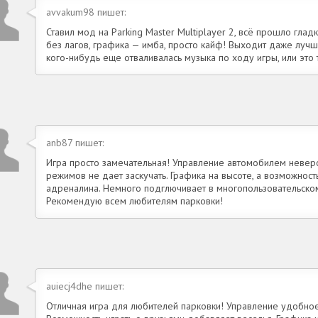
avvakum98 пишет:
Ставил мод на Parking Master Multiplayer 2, всё прошло гладк
без лагов, графика — имба, просто кайф! Выходит даже лучше
кого-нибудь еще отваливалась музыка по ходу игры, или это 
anb87 пишет:
Игра просто замечательная! Управление автомобилем невер
режимов не дает заскучать. Графика на высоте, а возможнос
адреналина. Немного подглючивает в многопользовательском
Рекомендую всем любителям парковки!
auiecj4dhe пишет:
Отличная игра для любителей парковки! Управление удобное