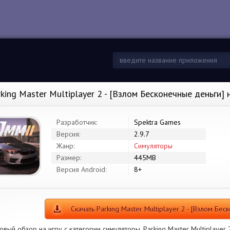
rking Master Multiplayer 2 - [Взлом Бесконечные деньги]
Разработчик:
Spektra Games
Версия:
2.9.7
Жанр:
Симуляторы
Размер:
445MB
Версия Android:
8+
Скачать Parking Master Multiplayer 2 - [Взлом Бе
овый обзор на игру с категории симуляторы. Parking Master Multiplayer 