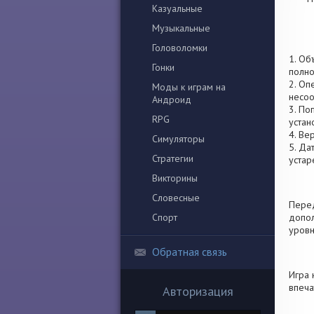
Казуальные
Музыкальные
Головоломки
1. Об
Гонки
полно
2. Оп
Моды к играм на
несоо
Андроид
3. По
RPG
устан
4. Ве
Симуляторы
5. Да
Стратегии
устар
Викторины
Словесные
Перед
Спорт
допол
уровн
Обратная связь
Игра 
впеча
Авторизация