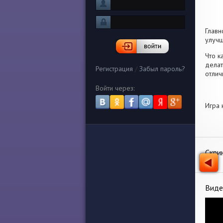
Главн
улучш
Что к
делат
Регистрация
/
Забыл пароль?
отлич
Войти через:
Игра 
Скри
Виде