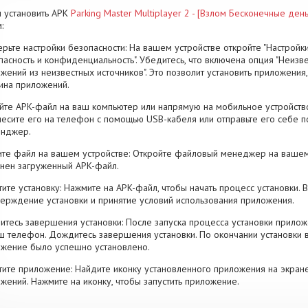
 установить APK
Parking Master Multiplayer 2 - [Взлом Бесконечные день
:
рьте настройки безопасности: На вашем устройстве откройте "Настройки
пасность и конфиденциальность". Убедитесь, что включена опция "Неизве
жений из неизвестных источников". Это позволит установить приложени
ина приложений.
йте APK-файл на ваш компьютер или напрямую на мобильное устройство
есите его на телефон с помощью USB-кабеля или отправьте его себе п
енджер.
те файл на вашем устройстве: Откройте файловый менеджер на вашем
нен загруженный APK-файл.
тите установку: Нажмите на APK-файл, чтобы начать процесс установки.
ерждение установки и принятие условий использования приложения.
тесь завершения установки: После запуска процесса установки прилож
ш телефон. Дождитесь завершения установки. По окончании установки 
жение было успешно установлено.
тите приложение: Найдите иконку установленного приложения на экран
жений. Нажмите на иконку, чтобы запустить приложение.