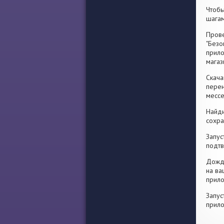
Чтобы
шагам
Прове
"Безо
прило
магаз
Скача
перен
месс
Найди
сохра
Запус
подтв
Дожди
на ва
прило
Запус
прило