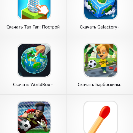
Скачать Тап Тап: Построй
Скачать Galactory -
свой город [Взлом
Симулятор Бога [Взлом
Бесконечные монеты] APK
Бесконечные деньги] APK на
на Андроид
Андроид
Скачать WorldBox -
Скачать Барбоскины:
Симулятор Бога [Взлом
Меткий удар [Взлом
Много денег] APK на
Бесконечные монеты] APK
Андроид
на Андроид