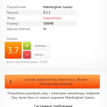
Разработчик:
Matchingham Games
Версия:
0.2.1
Жанр:
Симуляторы
Размер:
588MB
Версия Android:
9+
Рейтинг:
+
отлично
3.7
-
плохо
Всего проголосовало: 5100
Скачать Judgment Day: Ангел бога - [Взлом
Бесконечные монеты]
Попробуем разобрать игру с категории симуляторы. Judgment
Day: Ангел бога от нового издателя Matchingham Games.
Системные требования.