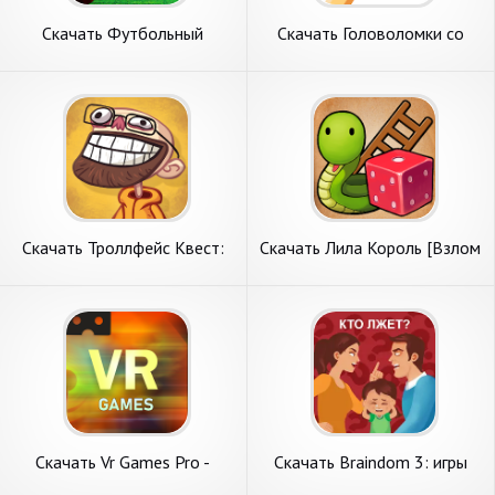
Скачать Футбольный
Скачать Головоломки со
вратарь [Взлом
спичками [Взлом
Бесконечные монеты] APK
Бесконечные монеты] APK
на Андроид
на Андроид
Скачать Троллфейс Квест:
Скачать Лила Король [Взлом
ТВ Шоу [Взлом
Бесконечные монеты] APK
Бесконечные монеты] APK
на Андроид
на Андроид
Скачать Vr Games Pro -
Скачать Braindom 3: игры
Virtual Reality [Взлом
головоломки [Взлом