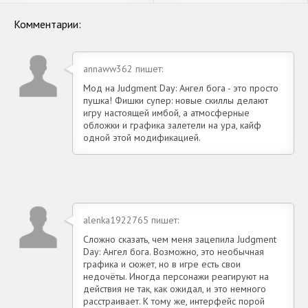
Бесконечные монеты] APK
Бесконечные монеты] APK
на Андроид
на Андроид
Комментарии:
annaww362 пишет:
Мод на Judgment Day: Ангел бога - это просто
пушка! Фишки супер: новые скиллы делают
игру настоящей имбой, а атмосферные
обложки и графика залетели на ура, кайф
одной этой модификацией.
alenka1922765 пишет:
Сложно сказать, чем меня зацепила Judgment
Day: Ангел бога. Возможно, это необычная
графика и сюжет, но в игре есть свои
недочёты. Иногда персонажи реагируют на
действия не так, как ожидал, и это немного
расстраивает. К тому же, интерфейс порой