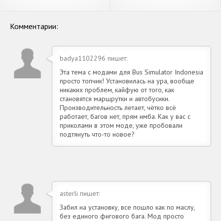
Indonesia [Взлом Много
SEJARAH INDONESIA [Взлом
денег] APK на Андроид
Много денег] APK на
Андроид
Комментарии:
badya1102296 пишет:
Эта тема с модами для Bus Simulator Indonesia
просто топчик! Установилась на ура, вообще
никаких проблем, кайфую от того, как
становятся маршрутки и автобусики.
Производительность летает, чётко всё
работает, багов нет, прям имба. Как у вас с
приколами в этом моде, уже пробовали
подтянуть что-то новое?
asterli пишет:
Забил на установку, все пошло как по маслу,
без единого фигового бага. Мод просто