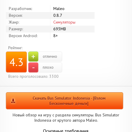
Разработчик:
Maleo
Версия:
0.8.7
Жанр:
Симуляторы
Размер:
693MB
Версия Android:
8+
Рейтинг:
+
отлично
4.3
-
плохо
Всего проголосовало: 3300
Скачать Bus Simulator Indonesia - [Взлом
Бесконечные деньги]
Новый обзор на игру с раздела симуляторы. Bus Simulator
Indonesia от крутого автора Maleo.
Основные требования.