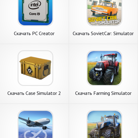
Скачать PC Creator
Скачать SovietCar: Simulator
Simulator [Взлом Много
[Взлом Бесконечные деньги]
денег] APK на Андроид
APK на Андроид
Скачать Case Simulator 2
Скачать Farming Simulator
[Взлом Бесконечные деньги]
14 [Взлом Бесконечные
APK на Андроид
деньги] APK на Андроид