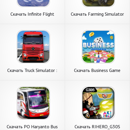
Скачать Infinite Flight
Скачать Farming Simulator
Simulator [Взлом
16 [Взлом Бесконечные
Бесконечные деньги] APK на
деньги] APK на Андроид
Андроид
Скачать Truck Simulator :
Скачать Business Game
Ultimate [Взлом
Indonesia [Взлом Много
Бесконечные монеты] APK
денег] APK на Андроид
на Андроид
Скачать PO Haryanto Bus
Скачать RIHERO_G30S