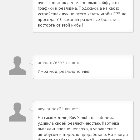
пушка, движок летает, реально кайфую от
графики и реализма. Подскажи, а на каких
устройствах лучше всего катать, чтобы FPS не
проседал? С каждым разом все больше в
восторге от этой имбы!
arhburo76353 пишет:
Имба мод, реально топчик!
anyuta-box74 пишет:
На самом деле, Bus Simulator Indonesia
удивила своей реалистичностью. Картинка
выглядит вполне неплохо, а управление
автобусом интересно проработано. Но иногда
бывают проблемы с физикой — автобус как